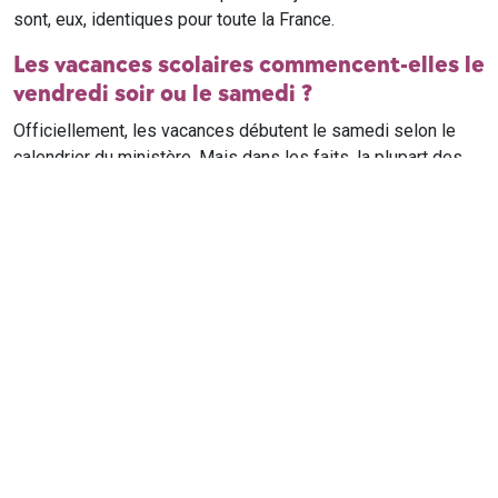
sont, eux, identiques pour toute la France.
Les vacances scolaires commencent-elles le
vendredi soir ou le samedi ?
Officiellement, les vacances débutent le samedi selon le
calendrier du ministère. Mais dans les faits, la plupart des
élèves qui n'ont pas cours le samedi sont en vacances dès
le vendredi soir après leur dernier cours. Il est conseillé de
vérifier avec l'établissement scolaire si des cours ont lieu le
samedi matin.
Où trouver le calendrier scolaire officiel ?
Le calendrier scolaire officiel est publié sur le site du
ministère de l'Education nationale
. Les dates présentées sur
ce site reprennent les données officielles pour les années
scolaires en cours et à venir, pour chaque zone et chaque
ville de France.