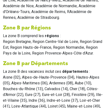
de Lille, Académie de Nancy-Metz, Académie de Nantes,
Académie de Nice, Académie de Normandie, Académie
d'Orléans-Tours, Académie de Reims, RAcadémie de
Rennes, Académie de Strasbourg.
Zone B par Régions
La zone B comprend les
régions
:
Region Bretagne, Region Centre-Val de Loire, Region Grand
Est, Region Hauts-de-France, Region Normandie, Region
Pays de la Loire, Region Provence-Alpes-Côte d’Azur.
Zone B par Départements
La zone B des vacances inclut ces
départements
:
Aisne (02), Alpes-de-Haute-Provence (04), Hautes-Alpes
(05), Alpes-Maritimes (06), Ardennes (08), Aube (10),
Bouches-du-Rhône (13), Calvados (14), Cher (18), Côtes-
d’Armor (22), Eure (27), Eure-et-Loir (28), Finistère (29), Ille-
et-Vilaine (35), Indre (36), Indre-et-Loire (37), Loir-et-Cher
(41), Loire-Atlantique (44), Loiret (45), Maine-et-Loire (49),