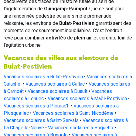
découverte des traces de l'histoire rurale au sein de
l'agglomération de
Guingamp-Paimpol
. Que ce soit pour
une randonnée pédestre ou une simple promenade
relaxante, les environs de
Bulat-Pestivien
garantissent des
moments de ressourcement inoubliables. C'est l'endroit
rêvé pour combiner
activités de plein air
et sérénité loin de
l'agitation urbaine.
Vacances des villes aux alentours de
Bulat-Pestivien
Vacances scolaires à Bulat-Pestivien
•
Vacances scolaires à
Calanhel
•
Vacances scolaires à Callac
•
Vacances scolaires
à Carnoët
•
Vacances scolaires à Duault
•
Vacances
scolaires à Lohuec
•
Vacances scolaires à Maël-Pestivien
•
Vacances scolaires à Plourac'h
•
Vacances scolaires à
Plusquellec
•
Vacances scolaires à Saint-Nicodème
•
Vacances scolaires à Saint-Servais
•
Vacances scolaires à
La Chapelle-Neuve
•
Vacances scolaires à Boqueho
•
Vacances scolaires à Bringolo
•
Vacances scolaires à