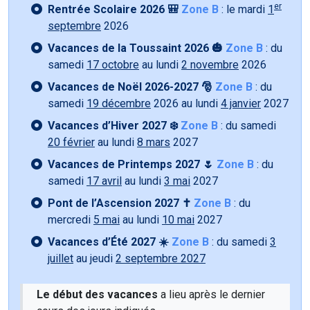
er
Rentrée Scolaire 2026 🎒
Zone B
: le mardi
1
septembre
2026
Vacances de la Toussaint 2026 🎃
Zone B
: du
samedi
17 octobre
au lundi
2 novembre
2026
Vacances de Noël 2026-2027 🎅
Zone B
: du
samedi
19 décembre
2026 au lundi
4 janvier
2027
Vacances d’Hiver 2027 ❄️
Zone B
: du samedi
20 février
au lundi
8 mars
2027
Vacances de Printemps 2027 🌷
Zone B
: du
samedi
17 avril
au lundi
3 mai
2027
Pont de l’Ascension 2027 ✝️
Zone B
: du
mercredi
5 mai
au lundi
10 mai
2027
Vacances d’Été 2027 ☀️
Zone B
: du samedi
3
juillet
au jeudi
2 septembre 2027
Le début des vacances
a lieu après le dernier