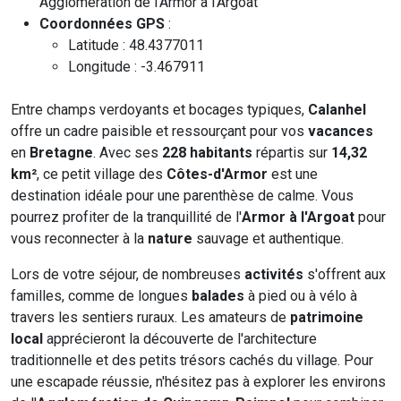
Agglomération de l'Armor à l'Argoat
Coordonnées GPS
:
Latitude : 48.4377011
Longitude : -3.467911
Entre champs verdoyants et bocages typiques,
Calanhel
offre un cadre paisible et ressourçant pour vos
vacances
en
Bretagne
. Avec ses
228 habitants
répartis sur
14,32
km²
, ce petit village des
Côtes-d'Armor
est une
destination idéale pour une parenthèse de calme. Vous
pourrez profiter de la tranquillité de l'
Armor à l'Argoat
pour
vous reconnecter à la
nature
sauvage et authentique.
Lors de votre séjour, de nombreuses
activités
s'offrent aux
familles, comme de longues
balades
à pied ou à vélo à
travers les sentiers ruraux. Les amateurs de
patrimoine
local
apprécieront la découverte de l'architecture
traditionnelle et des petits trésors cachés du village. Pour
une escapade réussie, n'hésitez pas à explorer les environs