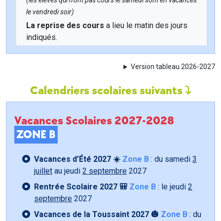
(les élèves qui n'ont pas cours le samedi sont en vacances
le vendredi soir)
La reprise des cours
a lieu le matin des jours
indiqués.
Version tableau 2026-2027
Calendriers scolaires suivants
Vacances Scolaires 2027-2028
ZONE B
Vacances d’Été 2027 ☀️
Zone B
: du samedi
3
juillet
au jeudi
2 septembre
2027
Rentrée Scolaire 2027 🎒
Zone B
: le jeudi
2
septembre
2027
Vacances de la Toussaint 2027 🎃
Zone B
: du