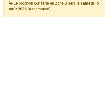
Le prochain jour férié en Zone B sera le
samedi 15
août 2026
(Assomption).