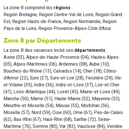
La zone B comprend les
régions
:
Region Bretagne, Region Centre-Val de Loire, Region Grand
Est, Region Hauts-de-France, Region Normandie, Region
Pays de la Loire, Region Provence-Alpes-Côte d’Azur.
Zone B par Départements
La zone B des vacances inclut ces
départements
:
Aisne (02), Alpes-de-Haute-Provence (04), Hautes-Alpes
(05), Alpes-Maritimes (06), Ardennes (08), Aube (10),
Bouches-du-Rhône (13), Calvados (14), Cher (18), Côtes-
d’Armor (22), Eure (27), Eure-et-Loir (28), Finistère (29), Ille-
et-Vilaine (35), Indre (36), Indre-et-Loire (37), Loir-et-Cher
(41), Loire-Atlantique (44), Loiret (45), Maine-et-Loire (49),
Manche (50), Marne (51), Haute-Marne (52), Mayenne (53),
Meurthe-et-Moselle (54), Meuse (55), Morbihan (56),
Moselle (57), Nord (59), Oise (60), Orne (61), Pas-de-Calais
(62), Bas-Rhin (67), Haut-Rhin (68), Sarthe (72), Seine-
Maritime (76), Somme (80), Var (83), Vaucluse (84), Vendée