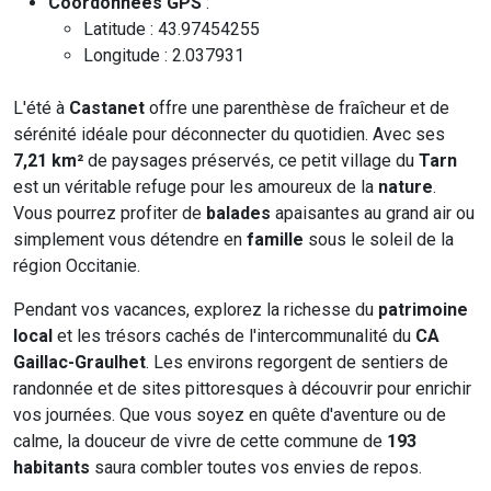
Coordonnées GPS
:
Latitude : 43.97454255
Longitude : 2.037931
L'été à
Castanet
offre une parenthèse de fraîcheur et de
sérénité idéale pour déconnecter du quotidien. Avec ses
7,21 km²
de paysages préservés, ce petit village du
Tarn
est un véritable refuge pour les amoureux de la
nature
.
Vous pourrez profiter de
balades
apaisantes au grand air ou
simplement vous détendre en
famille
sous le soleil de la
région Occitanie.
Pendant vos vacances, explorez la richesse du
patrimoine
local
et les trésors cachés de l'intercommunalité du
CA
Gaillac-Graulhet
. Les environs regorgent de sentiers de
randonnée et de sites pittoresques à découvrir pour enrichir
vos journées. Que vous soyez en quête d'aventure ou de
calme, la douceur de vivre de cette commune de
193
habitants
saura combler toutes vos envies de repos.