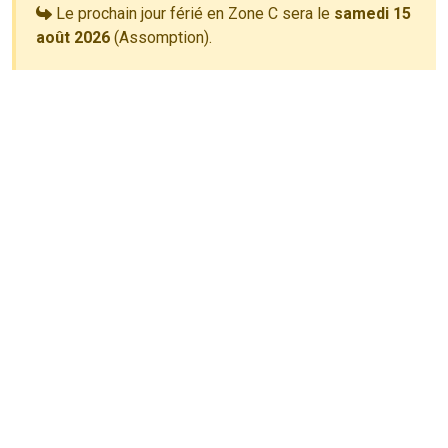
Le prochain jour férié en Zone C sera le
samedi 15
août 2026
(Assomption).