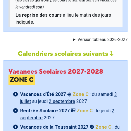
(les élèves qui n'ont pas cours le samedi sont en vacances
le vendredi soir)
La reprise des cours
a lieu le matin des jours
indiqués.
Version tableau 2026-2027
Calendriers scolaires suivants
Vacances Scolaires 2027-2028
ZONE C
Vacances d’Été 2027 ☀️
Zone C
: du samedi
3
juillet
au jeudi
2 septembre
2027
Rentrée Scolaire 2027 🎒
Zone C
: le jeudi
2
septembre
2027
Vacances de la Toussaint 2027 🎃
Zone C
: du