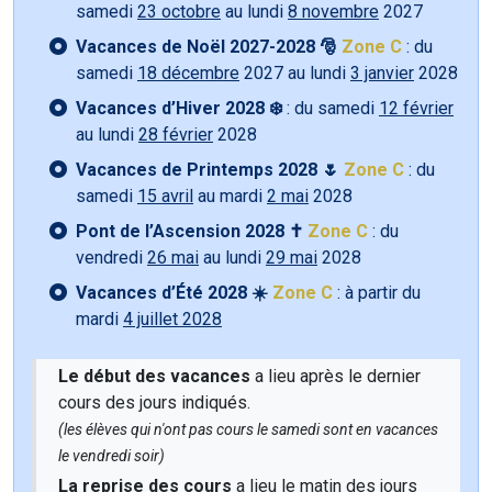
samedi
23 octobre
au lundi
8 novembre
2027
Vacances de Noël 2027-2028 🎅
Zone C
: du
samedi
18 décembre
2027 au lundi
3 janvier
2028
Vacances d’Hiver 2028 ❄️
: du samedi
12 février
au lundi
28 février
2028
Vacances de Printemps 2028 🌷
Zone C
: du
samedi
15 avril
au mardi
2 mai
2028
Pont de l’Ascension 2028 ✝️
Zone C
: du
vendredi
26 mai
au lundi
29 mai
2028
Vacances d’Été 2028 ☀️
Zone C
: à partir du
mardi
4 juillet 2028
Le début des vacances
a lieu après le dernier
cours des jours indiqués.
(les élèves qui n'ont pas cours le samedi sont en vacances
le vendredi soir)
La reprise des cours
a lieu le matin des jours