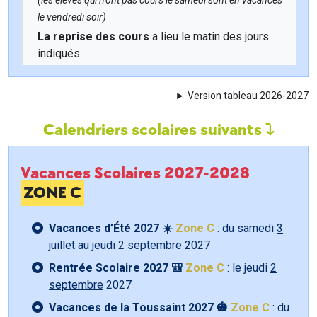
(les élèves qui n'ont pas cours le samedi sont en vacances
le vendredi soir)
La reprise des cours
a lieu le matin des jours
indiqués.
Version tableau 2026-2027
Calendriers scolaires suivants
Vacances Scolaires 2027-2028
ZONE C
Vacances d’Été 2027 ☀️
Zone C
: du samedi
3
juillet
au jeudi
2 septembre
2027
Rentrée Scolaire 2027 🎒
Zone C
: le jeudi
2
septembre
2027
Vacances de la Toussaint 2027 🎃
Zone C
: du