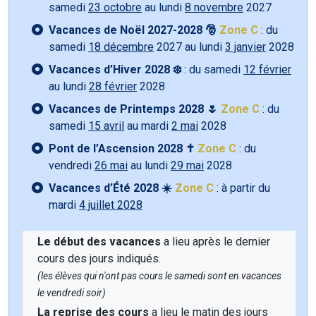
samedi
23 octobre
au lundi
8 novembre
2027
Vacances de Noël 2027-2028 🎅
Zone C
: du
samedi
18 décembre
2027 au lundi
3 janvier
2028
Vacances d’Hiver 2028 ❄️
: du samedi
12 février
au lundi
28 février
2028
Vacances de Printemps 2028 🌷
Zone C
: du
samedi
15 avril
au mardi
2 mai
2028
Pont de l’Ascension 2028 ✝️
Zone C
: du
vendredi
26 mai
au lundi
29 mai
2028
Vacances d’Été 2028 ☀️
Zone C
: à partir du
mardi
4 juillet 2028
Le début des vacances
a lieu après le dernier
cours des jours indiqués.
(les élèves qui n'ont pas cours le samedi sont en vacances
le vendredi soir)
La reprise des cours
a lieu le matin des jours