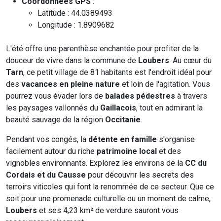
Coordonnées GPS
:
Latitude : 44.0389493
Longitude : 1.8909682
L'été offre une parenthèse enchantée pour profiter de la
douceur de vivre dans la commune de
Loubers
. Au cœur du
Tarn
, ce petit village de 81 habitants est l'endroit idéal pour
des
vacances en pleine nature
et loin de l'agitation. Vous
pourrez vous évader lors de
balades pédestres
à travers
les paysages vallonnés du
Gaillacois
, tout en admirant la
beauté sauvage de la région
Occitanie
.
Pendant vos congés, la
détente en famille
s'organise
facilement autour du riche
patrimoine local
et des
vignobles environnants. Explorez les environs de la
CC du
Cordais et du Causse
pour découvrir les secrets des
terroirs viticoles qui font la renommée de ce secteur. Que ce
soit pour une promenade culturelle ou un moment de calme,
Loubers
et ses 4,23 km² de verdure sauront vous