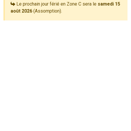
Le prochain jour férié en Zone C sera le
samedi 15
août 2026
(Assomption).