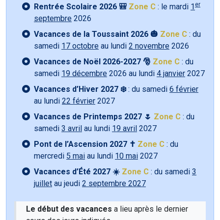
er
Rentrée Scolaire 2026 🎒
Zone C
: le mardi
1
septembre
2026
Vacances de la Toussaint 2026 🎃
Zone C
: du
samedi
17 octobre
au lundi
2 novembre
2026
Vacances de Noël 2026-2027 🎅
Zone C
: du
samedi
19 décembre
2026 au lundi
4 janvier
2027
Vacances d’Hiver 2027 ❄️
: du samedi
6 février
au lundi
22 février
2027
Vacances de Printemps 2027 🌷
Zone C
: du
samedi
3 avril
au lundi
19 avril
2027
Pont de l’Ascension 2027 ✝️
Zone C
: du
mercredi
5 mai
au lundi
10 mai
2027
Vacances d’Été 2027 ☀️
Zone C
: du samedi
3
juillet
au jeudi
2 septembre 2027
Le début des vacances
a lieu après le dernier