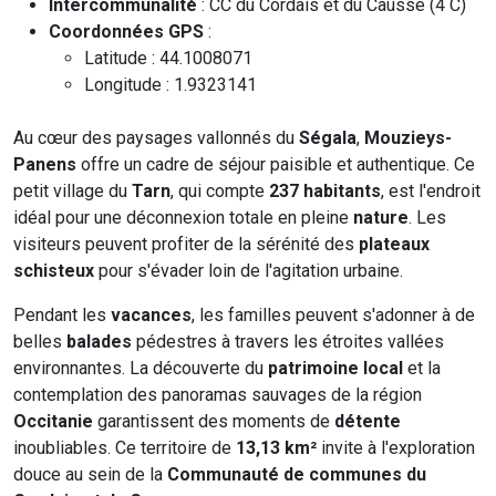
Intercommunalité
: CC du Cordais et du Causse (4 C)
Coordonnées GPS
:
Latitude : 44.1008071
Longitude : 1.9323141
Au cœur des paysages vallonnés du
Ségala
,
Mouzieys-
Panens
offre un cadre de séjour paisible et authentique. Ce
petit village du
Tarn
, qui compte
237 habitants
, est l'endroit
idéal pour une déconnexion totale en pleine
nature
. Les
visiteurs peuvent profiter de la sérénité des
plateaux
schisteux
pour s'évader loin de l'agitation urbaine.
Pendant les
vacances
, les familles peuvent s'adonner à de
belles
balades
pédestres à travers les étroites vallées
environnantes. La découverte du
patrimoine local
et la
contemplation des panoramas sauvages de la région
Occitanie
garantissent des moments de
détente
inoubliables. Ce territoire de
13,13 km²
invite à l'exploration
douce au sein de la
Communauté de communes du