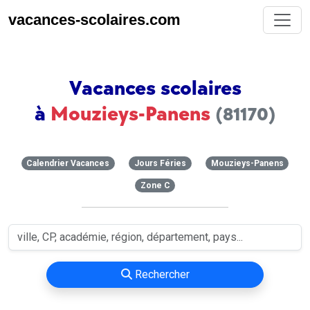
vacances-scolaires.com
Vacances scolaires
à
Mouzieys-Panens
(81170)
Calendrier Vacances
Jours Féries
Mouzieys-Panens
Zone C
Rechercher