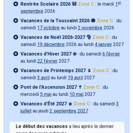
er
Rentrée Scolaire 2026 🎒
Zone C
: le mardi
1
septembre
2026
Vacances de la Toussaint 2026 🎃
Zone C
: du
samedi
17 octobre
au lundi
2 novembre
2026
Vacances de Noël 2026-2027 🎅
Zone C
: du
samedi
19 décembre
2026 au lundi
4 janvier
2027
Vacances d’Hiver 2027 ❄️
: du samedi
6 février
au lundi
22 février
2027
Vacances de Printemps 2027 🌷
Zone C
: du
samedi
3 avril
au lundi
19 avril
2027
Pont de l’Ascension 2027 ✝️
Zone C
: du
mercredi
5 mai
au lundi
10 mai
2027
Vacances d’Été 2027 ☀️
Zone C
: du samedi
3
juillet
au jeudi
2 septembre 2027
Le début des vacances
a lieu après le dernier