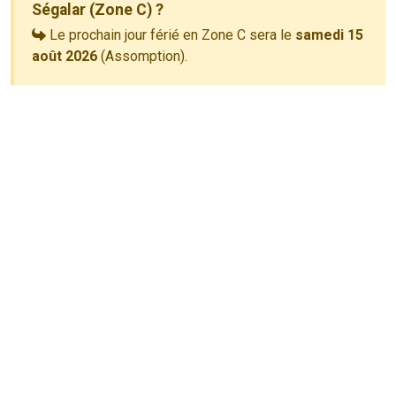
Ségalar (Zone C) ?
Le prochain jour férié en Zone C sera le
samedi 15
août 2026
(Assomption).