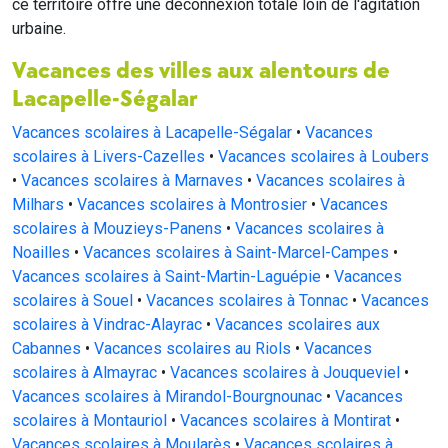
ce territoire offre une déconnexion totale loin de l'agitation
urbaine.
Vacances des villes aux alentours de
Lacapelle-Ségalar
Vacances scolaires à Lacapelle-Ségalar
•
Vacances
scolaires à Livers-Cazelles
•
Vacances scolaires à Loubers
•
Vacances scolaires à Marnaves
•
Vacances scolaires à
Milhars
•
Vacances scolaires à Montrosier
•
Vacances
scolaires à Mouzieys-Panens
•
Vacances scolaires à
Noailles
•
Vacances scolaires à Saint-Marcel-Campes
•
Vacances scolaires à Saint-Martin-Laguépie
•
Vacances
scolaires à Souel
•
Vacances scolaires à Tonnac
•
Vacances
scolaires à Vindrac-Alayrac
•
Vacances scolaires aux
Cabannes
•
Vacances scolaires au Riols
•
Vacances
scolaires à Almayrac
•
Vacances scolaires à Jouqueviel
•
Vacances scolaires à Mirandol-Bourgnounac
•
Vacances
scolaires à Montauriol
•
Vacances scolaires à Montirat
•
Vacances scolaires à Moularès
•
Vacances scolaires à