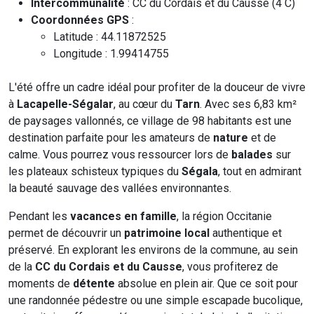
Intercommunalité
: CC du Cordais et du Causse (4 C)
Coordonnées GPS
:
Latitude : 44.11872525
Longitude : 1.99414755
L'été offre un cadre idéal pour profiter de la douceur de vivre
à
Lacapelle-Ségalar
, au cœur du
Tarn
. Avec ses 6,83 km²
de paysages vallonnés, ce village de 98 habitants est une
destination parfaite pour les amateurs de
nature
et de
calme. Vous pourrez vous ressourcer lors de
balades
sur
les plateaux schisteux typiques du
Ségala
, tout en admirant
la beauté sauvage des vallées environnantes.
Pendant les
vacances en famille
, la région Occitanie
permet de découvrir un
patrimoine local
authentique et
préservé. En explorant les environs de la commune, au sein
de la
CC du Cordais et du Causse
, vous profiterez de
moments de
détente
absolue en plein air. Que ce soit pour
une randonnée pédestre ou une simple escapade bucolique,