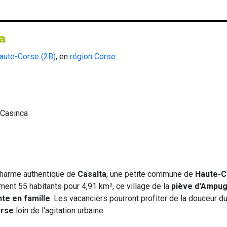
a
aute-Corse (2B)
, en
région Corse
.
-Casinca
 charme authentique de
Casalta
, une petite commune de
Haute-C
ment 55 habitants pour 4,91 km², ce village de la
piève d'Ampug
te en famille
. Les vacanciers pourront profiter de la douceur du
orse
loin de l'agitation urbaine.