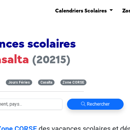
Calendriers Scolaires
Zo
nces scolaires
salta
(20215)
Jours Féries
Casalta
Zone CORSE
Rechercher
Zone CORSE
des vacances scolaires et d