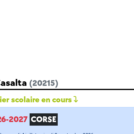
Casalta
(20215)
er scolaire en cours
026-2027
CORSE