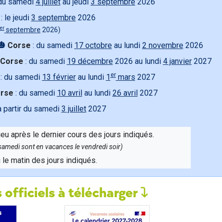
du samedi
4 juillet
au jeudi
3 septembre
2026
: le jeudi
3 septembre
2026
er
septembre
2026)
🎃
Corse
: du samedi
17 octobre
au lundi
2 novembre
2026
Corse
: du samedi
19 décembre
2026 au lundi
4 janvier
2027
er
: du samedi
13 février
au lundi
1
mars
2027
rse
: du samedi
10 avril
au lundi
26 avril
2027
à partir du samedi
3 juillet
2027
ieu après le dernier cours des jours indiqués.
e samedi sont en vacances le vendredi soir)
u le matin des jours indiqués.
 officiels à télécharger