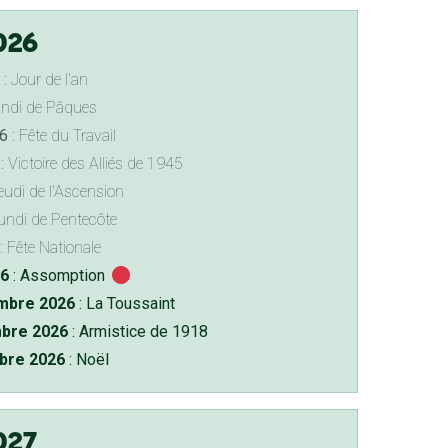
026
: Jour de l'an
undi de Pâques
6
: Fête du Travail
: Victoire des Alliés de 1945
eudi de l'Ascension
undi de Pentecôte
: Fête Nationale
26
: Assomption
bre 2026
: La Toussaint
bre 2026
: Armistice de 1918
bre 2026
: Noël
027