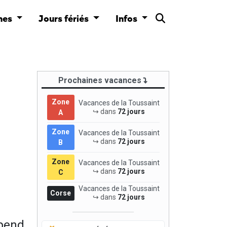
nes
Jours fériés
Infos
Prochaines vacances
Zone
Vacances de la Toussaint
↪ dans
72 jours
A
Zone
Vacances de la Toussaint
↪ dans
72 jours
B
Zone
Vacances de la Toussaint
↪ dans
72 jours
C
Vacances de la Toussaint
Corse
↪ dans
72 jours
épend