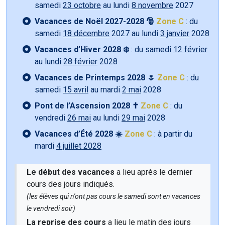
samedi
23 octobre
au lundi
8 novembre
2027
Vacances de Noël 2027-2028 🎅
Zone C
: du
samedi
18 décembre
2027 au lundi
3 janvier
2028
Vacances d’Hiver 2028 ❄️
: du samedi
12 février
au lundi
28 février
2028
Vacances de Printemps 2028 🌷
Zone C
: du
samedi
15 avril
au mardi
2 mai
2028
Pont de l’Ascension 2028 ✝️
Zone C
: du
vendredi
26 mai
au lundi
29 mai
2028
Vacances d’Été 2028 ☀️
Zone C
: à partir du
mardi
4 juillet 2028
Le début des vacances
a lieu après le dernier
cours des jours indiqués.
(les élèves qui n'ont pas cours le samedi sont en vacances
le vendredi soir)
La reprise des cours
a lieu le matin des jours