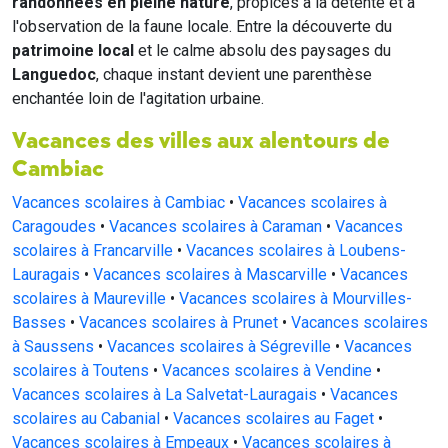
randonnées en pleine nature
, propices à la détente et à
l'observation de la faune locale. Entre la découverte du
patrimoine local
et le calme absolu des paysages du
Languedoc
, chaque instant devient une parenthèse
enchantée loin de l'agitation urbaine.
Vacances des villes aux alentours de
Cambiac
Vacances scolaires à Cambiac
•
Vacances scolaires à
Caragoudes
•
Vacances scolaires à Caraman
•
Vacances
scolaires à Francarville
•
Vacances scolaires à Loubens-
Lauragais
•
Vacances scolaires à Mascarville
•
Vacances
scolaires à Maureville
•
Vacances scolaires à Mourvilles-
Basses
•
Vacances scolaires à Prunet
•
Vacances scolaires
à Saussens
•
Vacances scolaires à Ségreville
•
Vacances
scolaires à Toutens
•
Vacances scolaires à Vendine
•
Vacances scolaires à La Salvetat-Lauragais
•
Vacances
scolaires au Cabanial
•
Vacances scolaires au Faget
•
Vacances scolaires à Empeaux
•
Vacances scolaires à