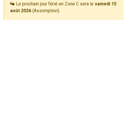
Le prochain jour férié en Zone C sera le
samedi 15
août 2026
(Assomption).