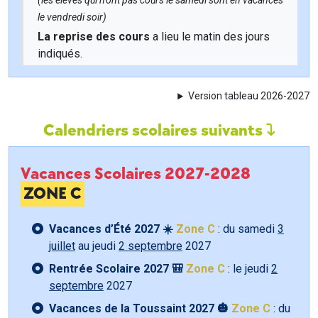
(les élèves qui n'ont pas cours le samedi sont en vacances
le vendredi soir)
La reprise des cours
a lieu le matin des jours
indiqués.
Version tableau 2026-2027
Calendriers scolaires suivants
Vacances Scolaires 2027-2028
ZONE C
Vacances d’Été 2027 ☀️
Zone C
: du samedi
3
juillet
au jeudi
2 septembre
2027
Rentrée Scolaire 2027 🎒
Zone C
: le jeudi
2
septembre
2027
Vacances de la Toussaint 2027 🎃
Zone C
: du