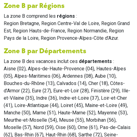
Zone B par Régions
La zone B comprend les
régions
:
Region Bretagne, Region Centre-Val de Loire, Region Grand
Est, Region Hauts-de-France, Region Normandie, Region
Pays de la Loire, Region Provence-Alpes-Côte d’Azur.
Zone B par Départements
La zone B des vacances inclut ces
départements
:
Aisne (02), Alpes-de-Haute-Provence (04), Hautes-Alpes
(05), Alpes-Maritimes (06), Ardennes (08), Aube (10),
Bouches-du-Rhône (13), Calvados (14), Cher (18), Côtes-
d’Armor (22), Eure (27), Eure-et-Loir (28), Finistère (29), Ille-
et-Vilaine (35), Indre (36), Indre-et-Loire (37), Loir-et-Cher
(41), Loire-Atlantique (44), Loiret (45), Maine-et-Loire (49),
Manche (50), Marne (51), Haute-Marne (52), Mayenne (53),
Meurthe-et-Moselle (54), Meuse (55), Morbihan (56),
Moselle (57), Nord (59), Oise (60), Orne (61), Pas-de-Calais
(62), Bas-Rhin (67), Haut-Rhin (68), Sarthe (72), Seine-