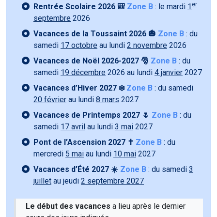
er
Rentrée Scolaire 2026 🎒
Zone B
: le mardi
1
septembre
2026
Vacances de la Toussaint 2026 🎃
Zone B
: du
samedi
17 octobre
au lundi
2 novembre
2026
Vacances de Noël 2026-2027 🎅
Zone B
: du
samedi
19 décembre
2026 au lundi
4 janvier
2027
Vacances d’Hiver 2027 ❄️
Zone B
: du samedi
20 février
au lundi
8 mars
2027
Vacances de Printemps 2027 🌷
Zone B
: du
samedi
17 avril
au lundi
3 mai
2027
Pont de l’Ascension 2027 ✝️
Zone B
: du
mercredi
5 mai
au lundi
10 mai
2027
Vacances d’Été 2027 ☀️
Zone B
: du samedi
3
juillet
au jeudi
2 septembre 2027
Le début des vacances
a lieu après le dernier