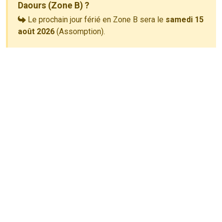
Daours (Zone B) ?
Le prochain jour férié en Zone B sera le
samedi 15
août 2026
(Assomption).