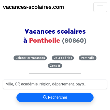
vacances-scolaires.com
Vacances scolaires
à
Ponthoile
(80860)
Calendrier Vacances
Jours Féries
Ponthoile
Zone B
Rechercher