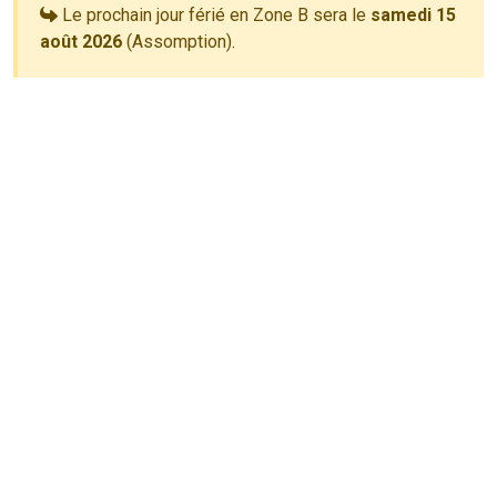
Le prochain jour férié en Zone B sera le
samedi 15
août 2026
(Assomption).