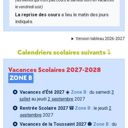
(les élèves qui n'ont pas cours le samedi sont en vacances
le vendredi soir)
La reprise des cours
a lieu le matin des jours
indiqués.
Version tableau 2026-2027
Calendriers scolaires suivants
Vacances Scolaires 2027-2028
ZONE B
Vacances d’Été 2027 ☀️
Zone B
: du samedi
3
juillet
au jeudi
2 septembre
2027
Rentrée Scolaire 2027 🎒
Zone B
: le jeudi
2
septembre
2027
Vacances de la Toussaint 2027 🎃
Zone B
: du