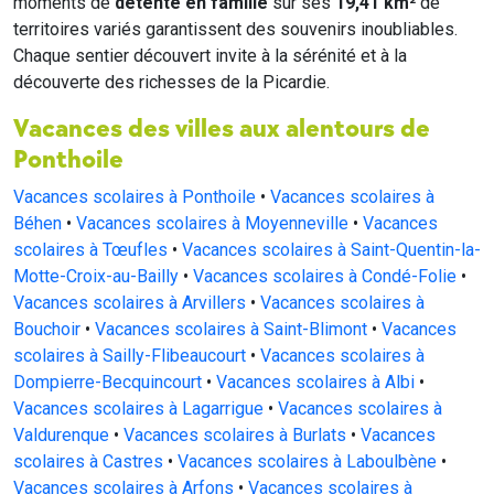
moments de
détente en famille
sur ses
19,41 km²
de
territoires variés garantissent des souvenirs inoubliables.
Chaque sentier découvert invite à la sérénité et à la
découverte des richesses de la Picardie.
Vacances des villes aux alentours de
Ponthoile
Vacances scolaires à Ponthoile
•
Vacances scolaires à
Béhen
•
Vacances scolaires à Moyenneville
•
Vacances
scolaires à Tœufles
•
Vacances scolaires à Saint-Quentin-la-
Motte-Croix-au-Bailly
•
Vacances scolaires à Condé-Folie
•
Vacances scolaires à Arvillers
•
Vacances scolaires à
Bouchoir
•
Vacances scolaires à Saint-Blimont
•
Vacances
scolaires à Sailly-Flibeaucourt
•
Vacances scolaires à
Dompierre-Becquincourt
•
Vacances scolaires à Albi
•
Vacances scolaires à Lagarrigue
•
Vacances scolaires à
Valdurenque
•
Vacances scolaires à Burlats
•
Vacances
scolaires à Castres
•
Vacances scolaires à Laboulbène
•
Vacances scolaires à Arfons
•
Vacances scolaires à