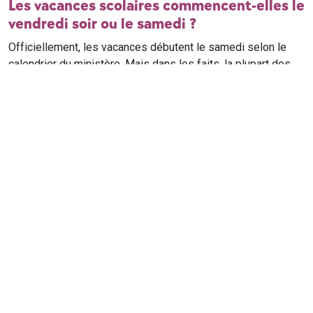
Les vacances scolaires commencent-elles le
vendredi soir ou le samedi ?
Officiellement, les vacances débutent le samedi selon le
calendrier du ministère. Mais dans les faits, la plupart des
élèves qui n'ont pas cours le samedi sont en vacances dès
le vendredi soir après leur dernier cours. Il est conseillé de
vérifier avec l'établissement scolaire si des cours ont lieu le
samedi matin.
Où trouver le calendrier scolaire officiel ?
Le calendrier scolaire officiel est publié sur le site du
ministère de l'Education nationale
. Les dates présentées sur
ce site reprennent les données officielles pour les années
scolaires en cours et à venir, pour chaque zone et chaque
ville de France.