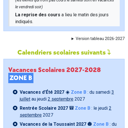
(les élèves qui n'ont pas cours le samedi sont en vacances
le vendredi soir)
La reprise des cours
a lieu le matin des jours
indiqués.
Version tableau 2026-2027
Calendriers scolaires suivants
Vacances Scolaires 2027-2028
ZONE B
Vacances d’Été 2027 ☀️
Zone B
: du samedi
3
juillet
au jeudi
2 septembre
2027
Rentrée Scolaire 2027 🎒
Zone B
: le jeudi
2
septembre
2027
Vacances de la Toussaint 2027 🎃
Zone B
: du