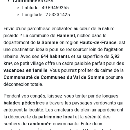
Coordonnées GPS
:
Latitude : 49.89469255
Longitude : 2.53331425
Envie d'une parenthèse enchantée au cœur de la nature
picarde ? La commune de
Hamelet
, nichée dans le
département de la
Somme
en région
Hauts-de-France
, est
une destination idéale pour se ressourcer loin de l'agitation
urbaine. Avec ses
644 habitants
et sa superficie de
5,93
km²
, ce petit village offre un cadre paisible parfait pour des
vacances en famille
. Vous pourrez profiter du calme de la
Communauté de Communes du Val de Somme
pour une
déconnexion totale.
Pendant vos congés, laissez-vous tenter par de longues
balades pédestres
à travers les paysages verdoyants qui
entourent la localité. Les amateurs de plein air apprécieront
la découverte du
patrimoine local
et la sérénité des
sentiers de
randonnée
environnants. Entre deux