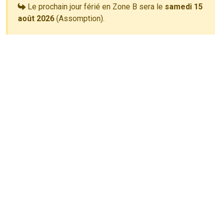
Le prochain jour férié en Zone B sera le
samedi 15
août 2026
(Assomption).