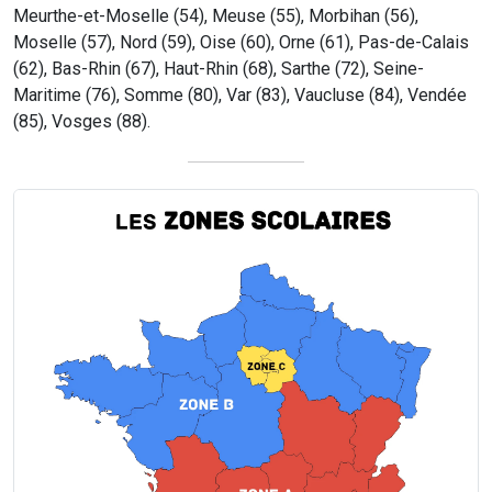
Meurthe-et-Moselle (54), Meuse (55), Morbihan (56),
Moselle (57), Nord (59), Oise (60), Orne (61), Pas-de-Calais
(62), Bas-Rhin (67), Haut-Rhin (68), Sarthe (72), Seine-
Maritime (76), Somme (80), Var (83), Vaucluse (84), Vendée
(85), Vosges (88).