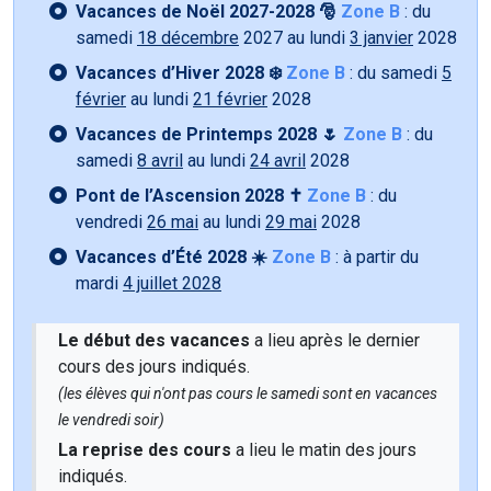
Vacances de Noël 2027-2028 🎅
Zone B
: du
samedi
18 décembre
2027 au lundi
3 janvier
2028
Vacances d’Hiver 2028 ❄️
Zone B
: du samedi
5
février
au lundi
21 février
2028
Vacances de Printemps 2028 🌷
Zone B
: du
samedi
8 avril
au lundi
24 avril
2028
Pont de l’Ascension 2028 ✝️
Zone B
: du
vendredi
26 mai
au lundi
29 mai
2028
Vacances d’Été 2028 ☀️
Zone B
: à partir du
mardi
4 juillet 2028
Le début des vacances
a lieu après le dernier
cours des jours indiqués.
(les élèves qui n'ont pas cours le samedi sont en vacances
le vendredi soir)
La reprise des cours
a lieu le matin des jours
indiqués.