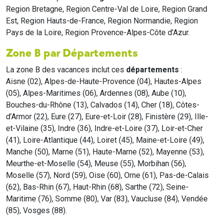
Region Bretagne, Region Centre-Val de Loire, Region Grand
Est, Region Hauts-de-France, Region Normandie, Region
Pays de la Loire, Region Provence-Alpes-Côte d’Azur.
Zone B par Départements
La zone B des vacances inclut ces
départements
:
Aisne (02), Alpes-de-Haute-Provence (04), Hautes-Alpes
(05), Alpes-Maritimes (06), Ardennes (08), Aube (10),
Bouches-du-Rhône (13), Calvados (14), Cher (18), Côtes-
d’Armor (22), Eure (27), Eure-et-Loir (28), Finistère (29), Ille-
et-Vilaine (35), Indre (36), Indre-et-Loire (37), Loir-et-Cher
(41), Loire-Atlantique (44), Loiret (45), Maine-et-Loire (49),
Manche (50), Marne (51), Haute-Marne (52), Mayenne (53),
Meurthe-et-Moselle (54), Meuse (55), Morbihan (56),
Moselle (57), Nord (59), Oise (60), Orne (61), Pas-de-Calais
(62), Bas-Rhin (67), Haut-Rhin (68), Sarthe (72), Seine-
Maritime (76), Somme (80), Var (83), Vaucluse (84), Vendée
(85), Vosges (88).