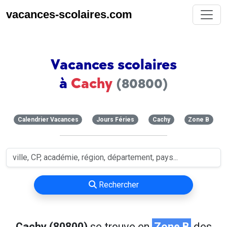
vacances-scolaires.com
Vacances scolaires
à
Cachy
(80800)
Calendrier Vacances
Jours Féries
Cachy
Zone B
Rechercher
Cachy (80800)
se trouve en
Zone B
des