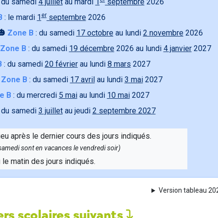
 du samedi
4 juillet
au mardi
1
septembre
2026
er
B
: le mardi
1
septembre
2026
🎃
Zone B
: du samedi
17 octobre
au lundi
2 novembre
2026
Zone B
: du samedi
19 décembre
2026 au lundi
4 janvier
2027
B
: du samedi
20 février
au lundi
8 mars
2027

Zone B
: du samedi
17 avril
au lundi
3 mai
2027
e B
: du mercredi
5 mai
au lundi
10 mai
2027
 du samedi
3 juillet
au jeudi
2 septembre 2027
ieu après le dernier cours des jours indiqués.
e samedi sont en vacances le vendredi soir)
u le matin des jours indiqués.
Version tableau 2
rs scolaires suivants