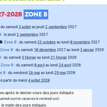
027-2028
ZONE B
 du samedi
3 juillet
au jeudi
2 septembre
2027
B
: le jeudi
2 septembre
2027
🎃
Zone B
: du samedi
23 octobre
au lundi
8 novembre
2027
Zone B
: du samedi
18 décembre
2027 au lundi
3 janvier
2028
B
: du samedi
5 février
au lundi
21 février
2028

Zone B
: du samedi
8 avril
au lundi
24 avril
2028
e B
: du vendredi
26 mai
au lundi
29 mai
2028
 à partir du mardi
4 juillet 2028
ieu après le dernier cours des jours indiqués.
e samedi sont en vacances le vendredi soir)
u le matin des jours indiqués.