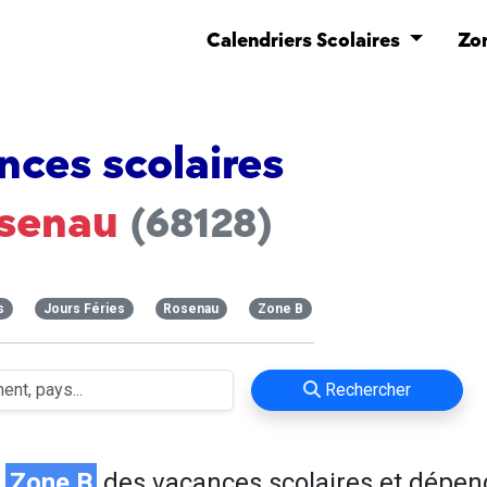
Calendriers Scolaires
Zo
nces scolaires
senau
(68128)
s
Jours Féries
Rosenau
Zone B
Rechercher
n
Zone B
des vacances scolaires et dépen