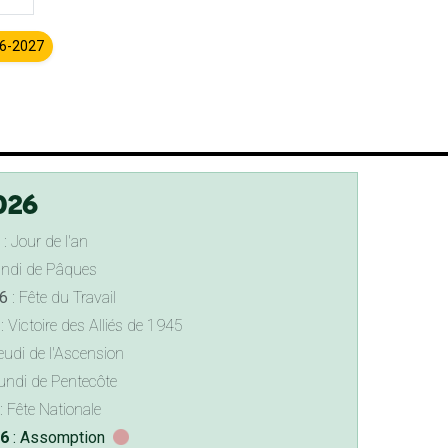
26-2027
026
: Jour de l'an
undi de Pâques
6
: Fête du Travail
: Victoire des Alliés de 1945
eudi de l'Ascension
undi de Pentecôte
: Fête Nationale
26
: Assomption