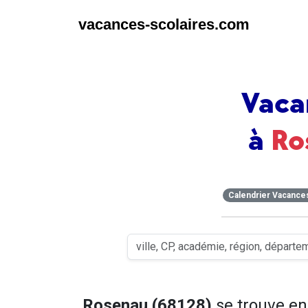
vacances-scolaires.com
Vaca
à
Ro
Calendrier Vacance
Rosenau (68128)
se trouve e