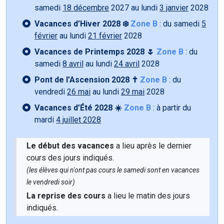
samedi
18 décembre
2027 au lundi
3 janvier
2028
Vacances d’Hiver 2028 ❄️
Zone B
: du samedi
5
février
au lundi
21 février
2028
Vacances de Printemps 2028 🌷
Zone B
: du
samedi
8 avril
au lundi
24 avril
2028
Pont de l’Ascension 2028 ✝️
Zone B
: du
vendredi
26 mai
au lundi
29 mai
2028
Vacances d’Été 2028 ☀️
Zone B
: à partir du
mardi
4 juillet 2028
Le début des vacances
a lieu après le dernier
cours des jours indiqués.
(les élèves qui n'ont pas cours le samedi sont en vacances
le vendredi soir)
La reprise des cours
a lieu le matin des jours
indiqués.