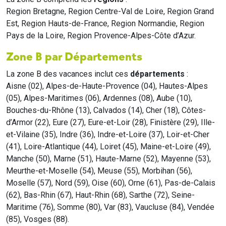
Region Bretagne, Region Centre-Val de Loire, Region Grand
Est, Region Hauts-de-France, Region Normandie, Region
Pays de la Loire, Region Provence-Alpes-Côte d’Azur.
Zone B par Départements
La zone B des vacances inclut ces
départements
:
Aisne (02), Alpes-de-Haute-Provence (04), Hautes-Alpes
(05), Alpes-Maritimes (06), Ardennes (08), Aube (10),
Bouches-du-Rhône (13), Calvados (14), Cher (18), Côtes-
d’Armor (22), Eure (27), Eure-et-Loir (28), Finistère (29), Ille-
et-Vilaine (35), Indre (36), Indre-et-Loire (37), Loir-et-Cher
(41), Loire-Atlantique (44), Loiret (45), Maine-et-Loire (49),
Manche (50), Marne (51), Haute-Marne (52), Mayenne (53),
Meurthe-et-Moselle (54), Meuse (55), Morbihan (56),
Moselle (57), Nord (59), Oise (60), Orne (61), Pas-de-Calais
(62), Bas-Rhin (67), Haut-Rhin (68), Sarthe (72), Seine-
Maritime (76), Somme (80), Var (83), Vaucluse (84), Vendée
(85), Vosges (88).