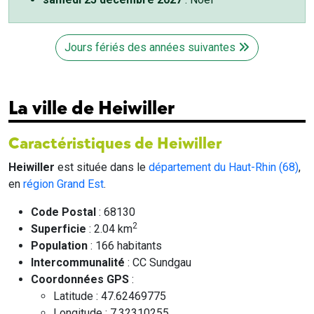
Jours fériés des années suivantes
La ville de Heiwiller
Caractéristiques de Heiwiller
Heiwiller
est située dans le
département du Haut-Rhin (68)
,
en
région Grand Est
.
Code Postal
: 68130
2
Superficie
: 2.04 km
Population
: 166 habitants
Intercommunalité
: CC Sundgau
Coordonnées GPS
:
Latitude : 47.62469775
Longitude : 7.32310255