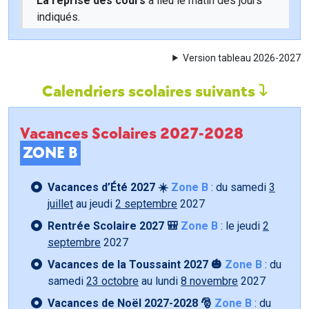
La reprise des cours
a lieu le matin des jours
indiqués.
Version tableau 2026-2027
Calendriers scolaires suivants
Vacances Scolaires 2027-2028
ZONE B
Vacances d’Été 2027 ☀️
Zone B
: du samedi
3
juillet
au jeudi
2 septembre
2027
Rentrée Scolaire 2027 🎒
Zone B
: le jeudi
2
septembre
2027
Vacances de la Toussaint 2027 🎃
Zone B
: du
samedi
23 octobre
au lundi
8 novembre
2027
Vacances de Noël 2027-2028 🎅
Zone B
: du