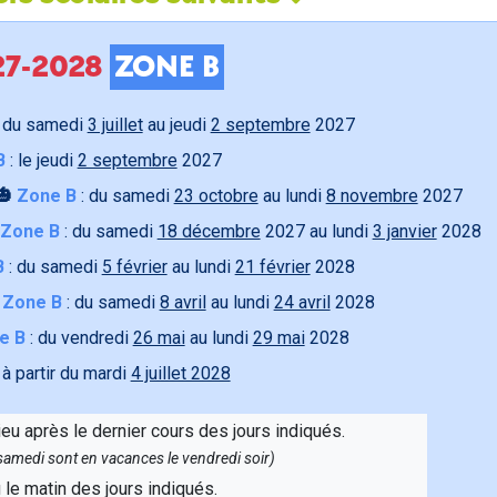
027-2028
ZONE B
 du samedi
3 juillet
au jeudi
2 septembre
2027
B
: le jeudi
2 septembre
2027
🎃
Zone B
: du samedi
23 octobre
au lundi
8 novembre
2027
Zone B
: du samedi
18 décembre
2027 au lundi
3 janvier
2028
B
: du samedi
5 février
au lundi
21 février
2028

Zone B
: du samedi
8 avril
au lundi
24 avril
2028
e B
: du vendredi
26 mai
au lundi
29 mai
2028
 à partir du mardi
4 juillet 2028
ieu après le dernier cours des jours indiqués.
e samedi sont en vacances le vendredi soir)
u le matin des jours indiqués.