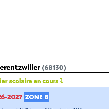
erentzwiller
(68130)
er scolaire en cours
026-2027
ZONE B
er