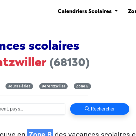
Calendriers Scolaires
Zo
nces scolaires
ntzwiller
(68130)
Jours Féries
Berentzwiller
Zone B
Rechercher
rouve en
Zone B
des vacances scolaires e