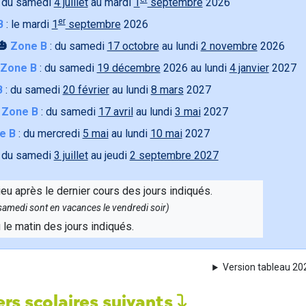
 du samedi
4 juillet
au mardi
1
septembre
2026
er
B
: le mardi
1
septembre
2026
🎃
Zone B
: du samedi
17 octobre
au lundi
2 novembre
2026
Zone B
: du samedi
19 décembre
2026 au lundi
4 janvier
2027
B
: du samedi
20 février
au lundi
8 mars
2027

Zone B
: du samedi
17 avril
au lundi
3 mai
2027
e B
: du mercredi
5 mai
au lundi
10 mai
2027
 du samedi
3 juillet
au jeudi
2 septembre 2027
ieu après le dernier cours des jours indiqués.
e samedi sont en vacances le vendredi soir)
u le matin des jours indiqués.
Version tableau 2
rs scolaires suivants