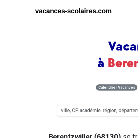
vacances-scolaires.com
Vaca
à
Bere
Calendrier Vacances
Berentzwiller (68130)
se t