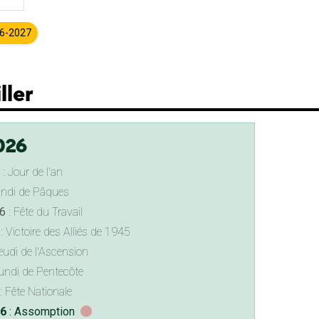
26-2027
ller
026
: Jour de l'an
undi de Pâques
6
: Fête du Travail
: Victoire des Alliés de 1945
eudi de l'Ascension
undi de Pentecôte
: Fête Nationale
26
: Assomption