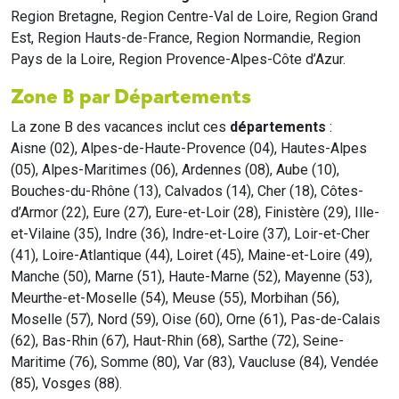
Region Bretagne, Region Centre-Val de Loire, Region Grand
Est, Region Hauts-de-France, Region Normandie, Region
Pays de la Loire, Region Provence-Alpes-Côte d’Azur.
Zone B par Départements
La zone B des vacances inclut ces
départements
:
Aisne (02), Alpes-de-Haute-Provence (04), Hautes-Alpes
(05), Alpes-Maritimes (06), Ardennes (08), Aube (10),
Bouches-du-Rhône (13), Calvados (14), Cher (18), Côtes-
d’Armor (22), Eure (27), Eure-et-Loir (28), Finistère (29), Ille-
et-Vilaine (35), Indre (36), Indre-et-Loire (37), Loir-et-Cher
(41), Loire-Atlantique (44), Loiret (45), Maine-et-Loire (49),
Manche (50), Marne (51), Haute-Marne (52), Mayenne (53),
Meurthe-et-Moselle (54), Meuse (55), Morbihan (56),
Moselle (57), Nord (59), Oise (60), Orne (61), Pas-de-Calais
(62), Bas-Rhin (67), Haut-Rhin (68), Sarthe (72), Seine-
Maritime (76), Somme (80), Var (83), Vaucluse (84), Vendée
(85), Vosges (88).