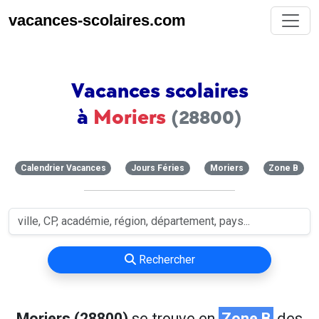
vacances-scolaires.com
Vacances scolaires
à
Moriers
(28800)
Calendrier Vacances
Jours Féries
Moriers
Zone B
Rechercher
Moriers (28800)
se trouve en
Zone B
des