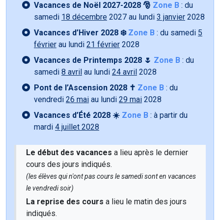
Vacances de Noël 2027-2028 🎅
Zone B
: du
samedi
18 décembre
2027 au lundi
3 janvier
2028
Vacances d’Hiver 2028 ❄️
Zone B
: du samedi
5
février
au lundi
21 février
2028
Vacances de Printemps 2028 🌷
Zone B
: du
samedi
8 avril
au lundi
24 avril
2028
Pont de l’Ascension 2028 ✝️
Zone B
: du
vendredi
26 mai
au lundi
29 mai
2028
Vacances d’Été 2028 ☀️
Zone B
: à partir du
mardi
4 juillet 2028
Le début des vacances
a lieu après le dernier
cours des jours indiqués.
(les élèves qui n'ont pas cours le samedi sont en vacances
le vendredi soir)
La reprise des cours
a lieu le matin des jours
indiqués.