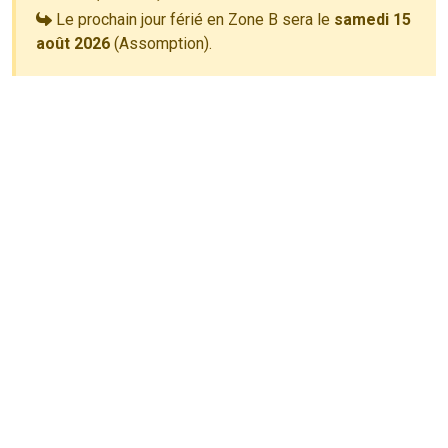
Le prochain jour férié en Zone B sera le
samedi 15
août 2026
(Assomption).