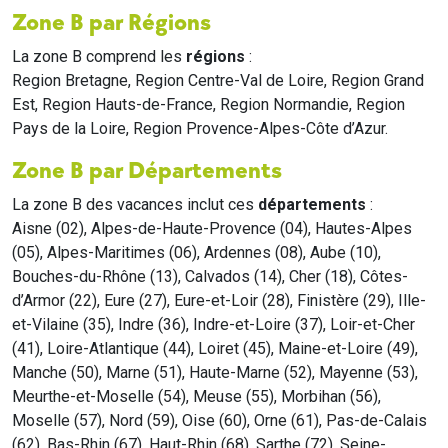
Zone B par Régions
La zone B comprend les
régions
:
Region Bretagne, Region Centre-Val de Loire, Region Grand
Est, Region Hauts-de-France, Region Normandie, Region
Pays de la Loire, Region Provence-Alpes-Côte d’Azur.
Zone B par Départements
La zone B des vacances inclut ces
départements
:
Aisne (02), Alpes-de-Haute-Provence (04), Hautes-Alpes
(05), Alpes-Maritimes (06), Ardennes (08), Aube (10),
Bouches-du-Rhône (13), Calvados (14), Cher (18), Côtes-
d’Armor (22), Eure (27), Eure-et-Loir (28), Finistère (29), Ille-
et-Vilaine (35), Indre (36), Indre-et-Loire (37), Loir-et-Cher
(41), Loire-Atlantique (44), Loiret (45), Maine-et-Loire (49),
Manche (50), Marne (51), Haute-Marne (52), Mayenne (53),
Meurthe-et-Moselle (54), Meuse (55), Morbihan (56),
Moselle (57), Nord (59), Oise (60), Orne (61), Pas-de-Calais
(62), Bas-Rhin (67), Haut-Rhin (68), Sarthe (72), Seine-