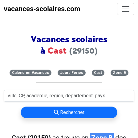
vacances-scolaires.com
Vacances scolaires
à
Cast
(29150)
Calendrier Vacances
Jours Féries
Cast
Zone B
Rechercher
Cast (29150)
se trouve en
Zone B
des