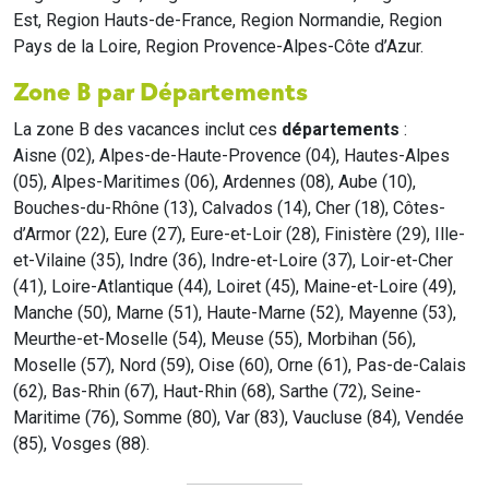
Est, Region Hauts-de-France, Region Normandie, Region
Pays de la Loire, Region Provence-Alpes-Côte d’Azur.
Zone B par Départements
La zone B des vacances inclut ces
départements
:
Aisne (02), Alpes-de-Haute-Provence (04), Hautes-Alpes
(05), Alpes-Maritimes (06), Ardennes (08), Aube (10),
Bouches-du-Rhône (13), Calvados (14), Cher (18), Côtes-
d’Armor (22), Eure (27), Eure-et-Loir (28), Finistère (29), Ille-
et-Vilaine (35), Indre (36), Indre-et-Loire (37), Loir-et-Cher
(41), Loire-Atlantique (44), Loiret (45), Maine-et-Loire (49),
Manche (50), Marne (51), Haute-Marne (52), Mayenne (53),
Meurthe-et-Moselle (54), Meuse (55), Morbihan (56),
Moselle (57), Nord (59), Oise (60), Orne (61), Pas-de-Calais
(62), Bas-Rhin (67), Haut-Rhin (68), Sarthe (72), Seine-
Maritime (76), Somme (80), Var (83), Vaucluse (84), Vendée
(85), Vosges (88).