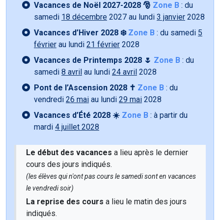
Vacances de Noël 2027-2028 🎅
Zone B
: du
samedi
18 décembre
2027 au lundi
3 janvier
2028
Vacances d’Hiver 2028 ❄️
Zone B
: du samedi
5
février
au lundi
21 février
2028
Vacances de Printemps 2028 🌷
Zone B
: du
samedi
8 avril
au lundi
24 avril
2028
Pont de l’Ascension 2028 ✝️
Zone B
: du
vendredi
26 mai
au lundi
29 mai
2028
Vacances d’Été 2028 ☀️
Zone B
: à partir du
mardi
4 juillet 2028
Le début des vacances
a lieu après le dernier
cours des jours indiqués.
(les élèves qui n'ont pas cours le samedi sont en vacances
le vendredi soir)
La reprise des cours
a lieu le matin des jours
indiqués.