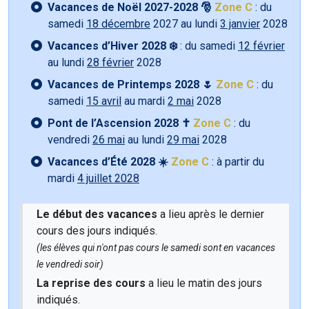
Vacances de Noël 2027-2028 🎅
Zone C
: du
samedi
18 décembre
2027 au lundi
3 janvier
2028
Vacances d’Hiver 2028 ❄️
: du samedi
12 février
au lundi
28 février
2028
Vacances de Printemps 2028 🌷
Zone C
: du
samedi
15 avril
au mardi
2 mai
2028
Pont de l’Ascension 2028 ✝️
Zone C
: du
vendredi
26 mai
au lundi
29 mai
2028
Vacances d’Été 2028 ☀️
Zone C
: à partir du
mardi
4 juillet 2028
Le début des vacances
a lieu après le dernier
cours des jours indiqués.
(les élèves qui n'ont pas cours le samedi sont en vacances
le vendredi soir)
La reprise des cours
a lieu le matin des jours
indiqués.