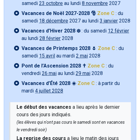
samedi
23 octobre
au lundi
8 novembre
2027
Vacances de Noël 2027-2028 🎅
Zone C
: du
samedi
18 décembre
2027 au lundi
3 janvier
2028
Vacances d’Hiver 2028 ❄️
: du samedi
12 février
au lundi
28 février
2028
Vacances de Printemps 2028 🌷
Zone C
: du
samedi
15 avril
au mardi
2 mai
2028
Pont de l’Ascension 2028 ✝️
Zone C
: du
vendredi
26 mai
au lundi
29 mai
2028
Vacances d’Été 2028 ☀️
Zone C
: à partir du
mardi
4 juillet 2028
Le début des vacances
a lieu après le dernier
cours des jours indiqués.
(les élèves qui n'ont pas cours le samedi sont en vacances
le vendredi soir)
La reprise des cours
a lieu le matin des jours