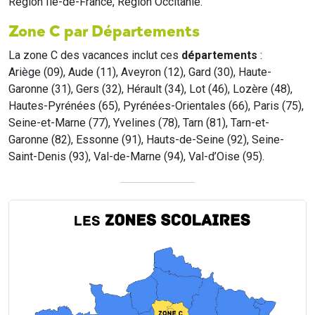
Region Île-de-France, Region Occitanie.
Zone C par Départements
La zone C des vacances inclut ces
départements
:
Ariège (09), Aude (11), Aveyron (12), Gard (30), Haute-
Garonne (31), Gers (32), Hérault (34), Lot (46), Lozère (48),
Hautes-Pyrénées (65), Pyrénées-Orientales (66), Paris (75),
Seine-et-Marne (77), Yvelines (78), Tarn (81), Tarn-et-
Garonne (82), Essonne (91), Hauts-de-Seine (92), Seine-
Saint-Denis (93), Val-de-Marne (94), Val-d’Oise (95).