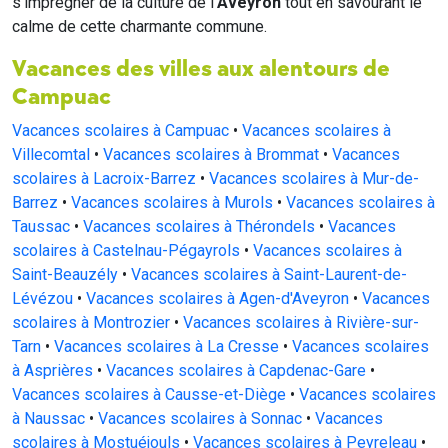
s'imprégner de la culture de l'
Aveyron
tout en savourant le
calme de cette charmante commune.
Vacances des villes aux alentours de
Campuac
Vacances scolaires à Campuac
•
Vacances scolaires à
Villecomtal
•
Vacances scolaires à Brommat
•
Vacances
scolaires à Lacroix-Barrez
•
Vacances scolaires à Mur-de-
Barrez
•
Vacances scolaires à Murols
•
Vacances scolaires à
Taussac
•
Vacances scolaires à Thérondels
•
Vacances
scolaires à Castelnau-Pégayrols
•
Vacances scolaires à
Saint-Beauzély
•
Vacances scolaires à Saint-Laurent-de-
Lévézou
•
Vacances scolaires à Agen-d'Aveyron
•
Vacances
scolaires à Montrozier
•
Vacances scolaires à Rivière-sur-
Tarn
•
Vacances scolaires à La Cresse
•
Vacances scolaires
à Asprières
•
Vacances scolaires à Capdenac-Gare
•
Vacances scolaires à Causse-et-Diège
•
Vacances scolaires
à Naussac
•
Vacances scolaires à Sonnac
•
Vacances
scolaires à Mostuéjouls
•
Vacances scolaires à Peyreleau
•