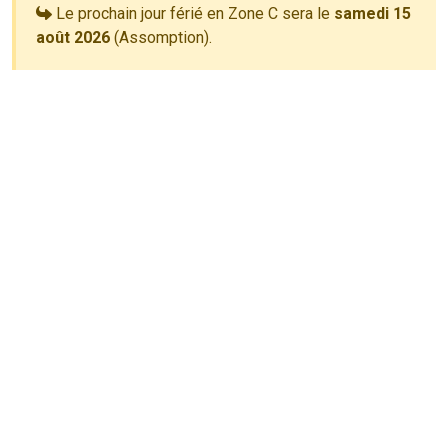
Le prochain jour férié en Zone C sera le
samedi 15
août 2026
(Assomption).