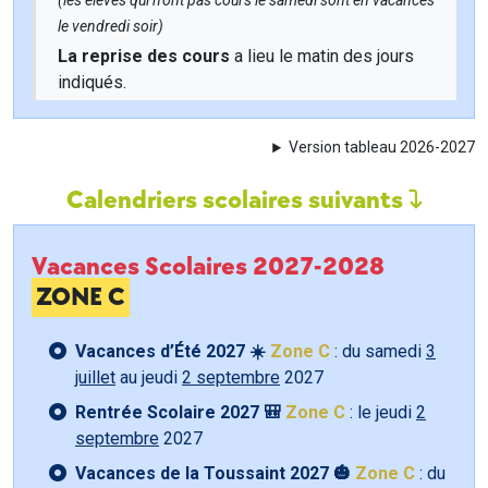
(les élèves qui n'ont pas cours le samedi sont en vacances
le vendredi soir)
La reprise des cours
a lieu le matin des jours
indiqués.
Version tableau 2026-2027
Calendriers scolaires suivants
Vacances Scolaires 2027-2028
ZONE C
Vacances d’Été 2027 ☀️
Zone C
: du samedi
3
juillet
au jeudi
2 septembre
2027
Rentrée Scolaire 2027 🎒
Zone C
: le jeudi
2
septembre
2027
Vacances de la Toussaint 2027 🎃
Zone C
: du