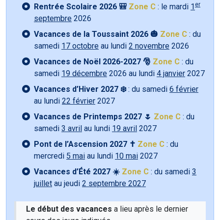
er
Rentrée Scolaire 2026 🎒
Zone C
: le mardi
1
septembre
2026
Vacances de la Toussaint 2026 🎃
Zone C
: du
samedi
17 octobre
au lundi
2 novembre
2026
Vacances de Noël 2026-2027 🎅
Zone C
: du
samedi
19 décembre
2026 au lundi
4 janvier
2027
Vacances d’Hiver 2027 ❄️
: du samedi
6 février
au lundi
22 février
2027
Vacances de Printemps 2027 🌷
Zone C
: du
samedi
3 avril
au lundi
19 avril
2027
Pont de l’Ascension 2027 ✝️
Zone C
: du
mercredi
5 mai
au lundi
10 mai
2027
Vacances d’Été 2027 ☀️
Zone C
: du samedi
3
juillet
au jeudi
2 septembre 2027
Le début des vacances
a lieu après le dernier