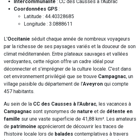
Intercommunalité
: CC des Causses à l'Aubrac
Coordonnées GPS
:
Latitude : 44.40328685
Longitude : 3.0888611
L'
Occitanie
séduit chaque année de nombreux voyageurs
par la richesse de ses paysages variés et la douceur de son
climat méditerranéen. Entre plateaux sauvages et vallées
verdoyantes, cette région offre un cadre idéal pour
déconnecter et s'imprégner de la culture locale. C'est dans
cet environnement privilégié que se trouve
Campagnac
, un
village paisible du département de l'
Aveyron
qui compte
457 habitants.
Au sein de la
CC des Causses à l'Aubrac
, les vacances à
Campagnac
sont synonymes de
nature
et de
détente en
famille
sur une vaste superficie de 41,88 km². Les amateurs
de
patrimoine
apprécieront de découvrir les traces de
l'histoire locale lors de
balades
contemplatives à travers