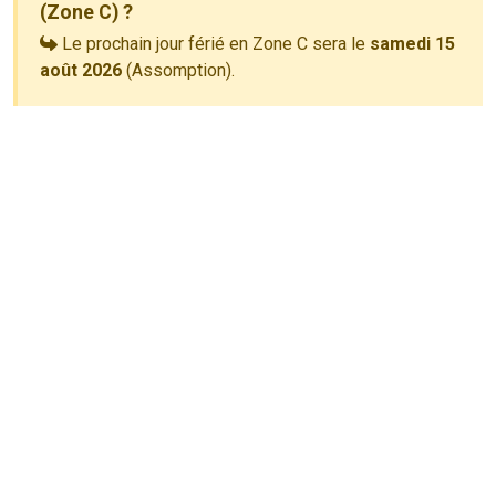
(Zone C) ?
Le prochain jour férié en Zone C sera le
samedi 15
août 2026
(Assomption).