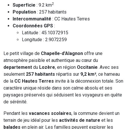
2
Superficie
: 9.2 km
Population
: 257 habitants
Intercommunalité
: CC Hautes Terres
Coordonnées GPS
:
Latitude : 45.10372915
Longitude : 2.9072259
Le petit village de
Chapelle-d'Alagnon
offre une
atmosphère paisible et authentique au cœur du
departement
du
Lozère
, en région
Occitanie
. Avec ses
seulement
257 habitants
répartis sur
9,2 km²
, ce hameau
de la
CC Hautes Terres
invite à la déconnexion totale. Son
caractère unique réside dans son calme absolu et ses
paysages préservés qui séduisent les voyageurs en quête
de sérénité.
Pendant les
vacances scolaires
, la commune devient un
terrain de jeu idéal pour les
activités de nature
et les
balades
en plein air. Les familles peuvent explorer les