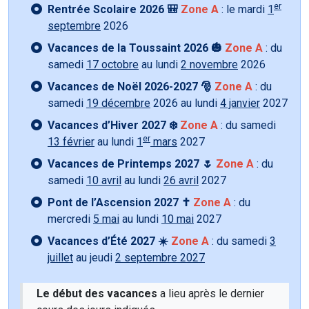
er
Rentrée Scolaire 2026 🎒
Zone A
: le mardi
1
septembre
2026
Vacances de la Toussaint 2026 🎃
Zone A
: du
samedi
17 octobre
au lundi
2 novembre
2026
Vacances de Noël 2026-2027 🎅
Zone A
: du
samedi
19 décembre
2026 au lundi
4 janvier
2027
Vacances d’Hiver 2027 ❄️
Zone A
: du samedi
er
13 février
au lundi
1
mars
2027
Vacances de Printemps 2027 🌷
Zone A
: du
samedi
10 avril
au lundi
26 avril
2027
Pont de l’Ascension 2027 ✝️
Zone A
: du
mercredi
5 mai
au lundi
10 mai
2027
Vacances d’Été 2027 ☀️
Zone A
: du samedi
3
juillet
au jeudi
2 septembre 2027
Le début des vacances
a lieu après le dernier