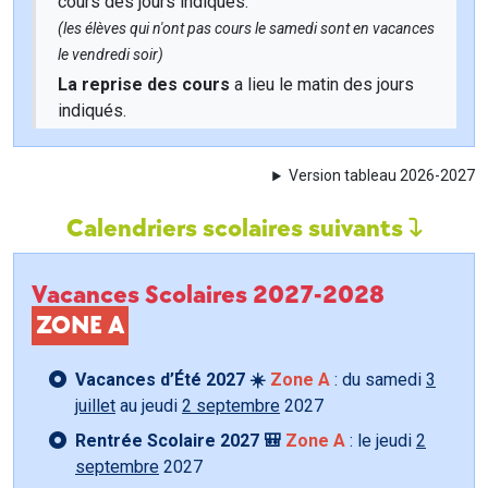
cours des jours indiqués.
(les élèves qui n'ont pas cours le samedi sont en vacances
le vendredi soir)
La reprise des cours
a lieu le matin des jours
indiqués.
Version tableau 2026-2027
Calendriers scolaires suivants
Vacances Scolaires 2027-2028
ZONE A
Vacances d’Été 2027 ☀️
Zone A
: du samedi
3
juillet
au jeudi
2 septembre
2027
Rentrée Scolaire 2027 🎒
Zone A
: le jeudi
2
septembre
2027