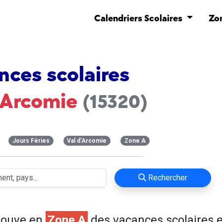
Calendriers Scolaires
Zo
nces scolaires
d'Arcomie
(15320)
Jours Féries
Val d'Arcomie
Zone A
Rechercher
rouve en
Zone A
des vacances scolaires e