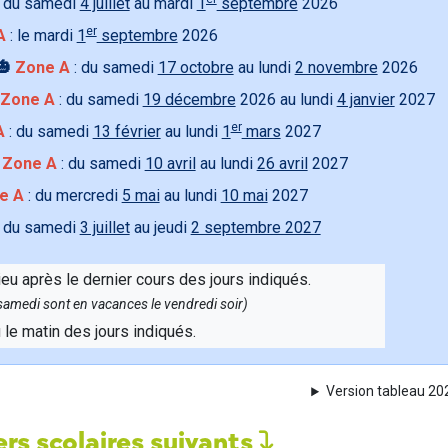
 du samedi
4 juillet
au mardi
1
septembre
2026
er
A
: le mardi
1
septembre
2026
🎃
Zone A
: du samedi
17 octobre
au lundi
2 novembre
2026
Zone A
: du samedi
19 décembre
2026 au lundi
4 janvier
2027
er
A
: du samedi
13 février
au lundi
1
mars
2027

Zone A
: du samedi
10 avril
au lundi
26 avril
2027
e A
: du mercredi
5 mai
au lundi
10 mai
2027
 du samedi
3 juillet
au jeudi
2 septembre 2027
ieu après le dernier cours des jours indiqués.
e samedi sont en vacances le vendredi soir)
u le matin des jours indiqués.
Version tableau 2
rs scolaires suivants