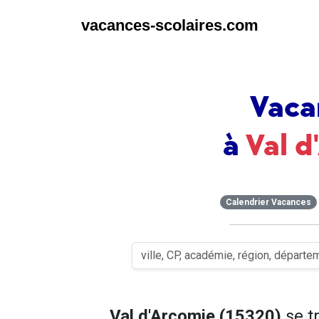
vacances-scolaires.com
Vaca
à
Val 
Calendrier Vacances
Val d'Arcomie (15320)
se t