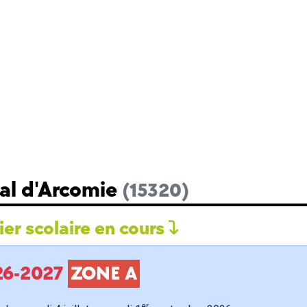
Val d'Arcomie
(15320)
er scolaire en cours
026-2027
ZONE A
er