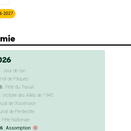
26-2027
omie
026
: Jour de l'an
undi de Pâques
6
: Fête du Travail
: Victoire des Alliés de 1945
eudi de l'Ascension
undi de Pentecôte
: Fête Nationale
26
: Assomption