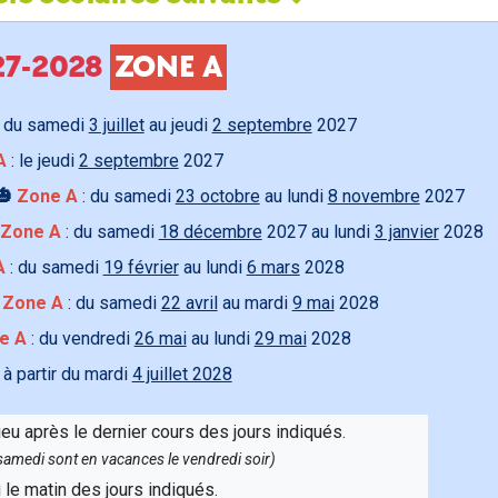
027-2028
ZONE A
 du samedi
3 juillet
au jeudi
2 septembre
2027
A
: le jeudi
2 septembre
2027
🎃
Zone A
: du samedi
23 octobre
au lundi
8 novembre
2027
Zone A
: du samedi
18 décembre
2027 au lundi
3 janvier
2028
A
: du samedi
19 février
au lundi
6 mars
2028

Zone A
: du samedi
22 avril
au mardi
9 mai
2028
e A
: du vendredi
26 mai
au lundi
29 mai
2028
 à partir du mardi
4 juillet 2028
ieu après le dernier cours des jours indiqués.
e samedi sont en vacances le vendredi soir)
u le matin des jours indiqués.