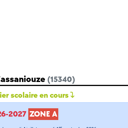
Cassaniouze
(15340)
er scolaire en cours
026-2027
ZONE A
er