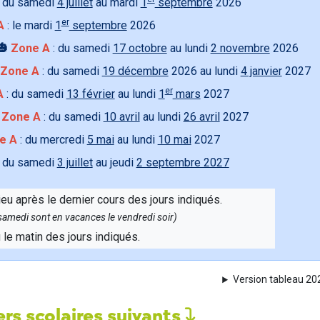
 du samedi
4 juillet
au mardi
1
septembre
2026
er
A
: le mardi
1
septembre
2026
🎃
Zone A
: du samedi
17 octobre
au lundi
2 novembre
2026
Zone A
: du samedi
19 décembre
2026 au lundi
4 janvier
2027
er
A
: du samedi
13 février
au lundi
1
mars
2027

Zone A
: du samedi
10 avril
au lundi
26 avril
2027
e A
: du mercredi
5 mai
au lundi
10 mai
2027
 du samedi
3 juillet
au jeudi
2 septembre 2027
ieu après le dernier cours des jours indiqués.
e samedi sont en vacances le vendredi soir)
u le matin des jours indiqués.
Version tableau 2
rs scolaires suivants