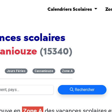
Calendriers Scolaires
Zo
nces scolaires
aniouze
(15340)
Jours Féries
Cassaniouze
Zone A
Rechercher
rouve en
Zone A
des vacances scolaires e