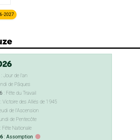
26-2027
uze
026
: Jour de l'an
undi de Pâques
6
: Fête du Travail
: Victoire des Alliés de 1945
eudi de l'Ascension
undi de Pentecôte
: Fête Nationale
26
: Assomption