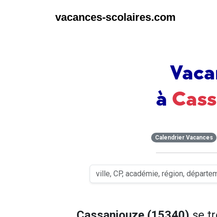
vacances-scolaires.com
Vaca
à
Cass
Calendrier Vacances
Cassaniouze (15340)
se t