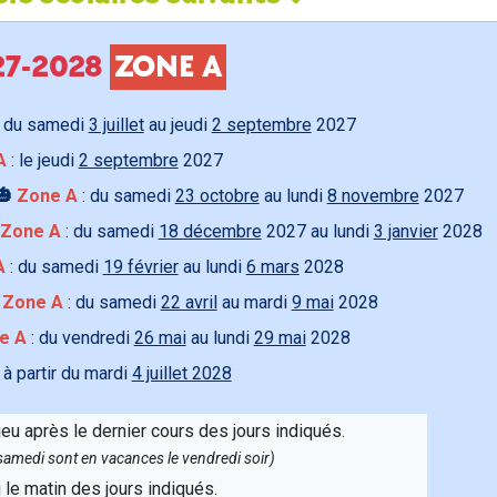
027-2028
ZONE A
 du samedi
3 juillet
au jeudi
2 septembre
2027
A
: le jeudi
2 septembre
2027
🎃
Zone A
: du samedi
23 octobre
au lundi
8 novembre
2027
Zone A
: du samedi
18 décembre
2027 au lundi
3 janvier
2028
A
: du samedi
19 février
au lundi
6 mars
2028

Zone A
: du samedi
22 avril
au mardi
9 mai
2028
e A
: du vendredi
26 mai
au lundi
29 mai
2028
 à partir du mardi
4 juillet 2028
ieu après le dernier cours des jours indiqués.
e samedi sont en vacances le vendredi soir)
u le matin des jours indiqués.