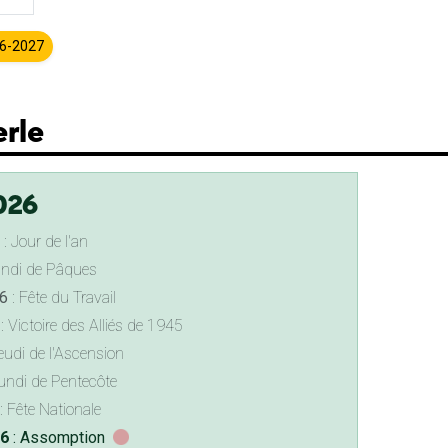
26-2027
erle
026
: Jour de l'an
undi de Pâques
6
: Fête du Travail
: Victoire des Alliés de 1945
eudi de l'Ascension
undi de Pentecôte
: Fête Nationale
26
: Assomption