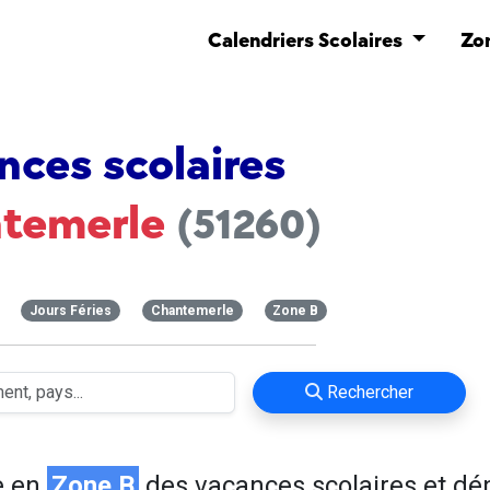
Calendriers Scolaires
Zo
nces scolaires
temerle
(51260)
Jours Féries
Chantemerle
Zone B
Rechercher
e en
Zone B
des vacances scolaires et d