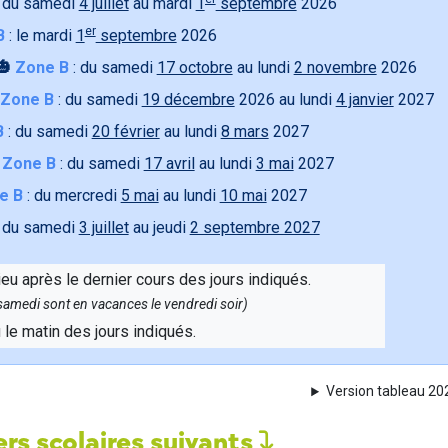
 du samedi
4 juillet
au mardi
1
septembre
2026
er
B
: le mardi
1
septembre
2026
🎃
Zone B
: du samedi
17 octobre
au lundi
2 novembre
2026
Zone B
: du samedi
19 décembre
2026 au lundi
4 janvier
2027
B
: du samedi
20 février
au lundi
8 mars
2027

Zone B
: du samedi
17 avril
au lundi
3 mai
2027
e B
: du mercredi
5 mai
au lundi
10 mai
2027
 du samedi
3 juillet
au jeudi
2 septembre 2027
ieu après le dernier cours des jours indiqués.
e samedi sont en vacances le vendredi soir)
u le matin des jours indiqués.
Version tableau 2
rs scolaires suivants