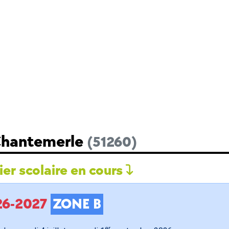
 Chantemerle
(51260)
er scolaire en cours
026-2027
ZONE B
er