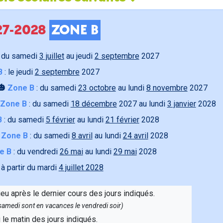
027-2028
ZONE B
 du samedi
3 juillet
au jeudi
2 septembre
2027
B
: le jeudi
2 septembre
2027
🎃
Zone B
: du samedi
23 octobre
au lundi
8 novembre
2027
Zone B
: du samedi
18 décembre
2027 au lundi
3 janvier
2028
B
: du samedi
5 février
au lundi
21 février
2028

Zone B
: du samedi
8 avril
au lundi
24 avril
2028
e B
: du vendredi
26 mai
au lundi
29 mai
2028
 à partir du mardi
4 juillet 2028
ieu après le dernier cours des jours indiqués.
e samedi sont en vacances le vendredi soir)
u le matin des jours indiqués.