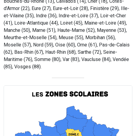
Bouches-du-Rhône (13), Calvados (14), Cher (18), Côtes-
d’Armor (22), Eure (27), Eure-et-Loir (28), Finistère (29), Ille-
et-Vilaine (35), Indre (36), Indre-et-Loire (37), Loir-et-Cher
(41), Loire-Atlantique (44), Loiret (45), Maine-et-Loire (49),
Manche (50), Marne (51), Haute-Marne (52), Mayenne (53),
Meurthe-et-Moselle (54), Meuse (55), Morbihan (56),
Moselle (57), Nord (59), Oise (60), Orne (61), Pas-de-Calais
(62), Bas-Rhin (67), Haut-Rhin (68), Sarthe (72), Seine-
Maritime (76), Somme (80), Var (83), Vaucluse (84), Vendée
(85), Vosges (88).