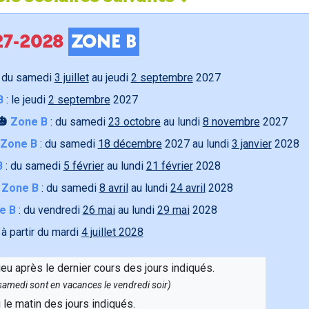
027-2028
ZONE B
 du samedi
3 juillet
au jeudi
2 septembre
2027
B
: le jeudi
2 septembre
2027
🎃
Zone B
: du samedi
23 octobre
au lundi
8 novembre
2027
Zone B
: du samedi
18 décembre
2027 au lundi
3 janvier
2028
B
: du samedi
5 février
au lundi
21 février
2028

Zone B
: du samedi
8 avril
au lundi
24 avril
2028
e B
: du vendredi
26 mai
au lundi
29 mai
2028
 à partir du mardi
4 juillet 2028
ieu après le dernier cours des jours indiqués.
e samedi sont en vacances le vendredi soir)
u le matin des jours indiqués.