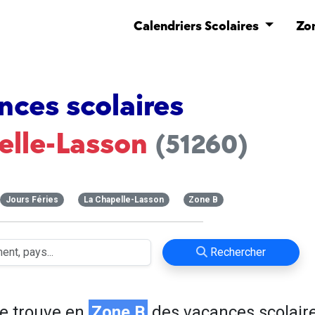
Calendriers Scolaires
Zo
nces scolaires
elle-Lasson
(51260)
Jours Féries
La Chapelle-Lasson
Zone B
Rechercher
e trouve en
Zone B
des vacances scolaire