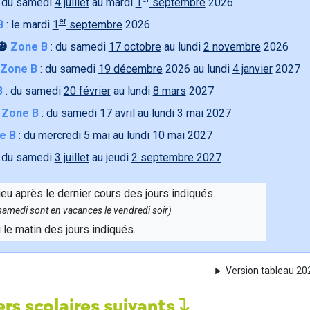
 du samedi
4 juillet
au mardi
1
septembre
2026
er
B
: le mardi
1
septembre
2026
🎃
Zone B
: du samedi
17 octobre
au lundi
2 novembre
2026
Zone B
: du samedi
19 décembre
2026 au lundi
4 janvier
2027
B
: du samedi
20 février
au lundi
8 mars
2027

Zone B
: du samedi
17 avril
au lundi
3 mai
2027
e B
: du mercredi
5 mai
au lundi
10 mai
2027
 du samedi
3 juillet
au jeudi
2 septembre 2027
ieu après le dernier cours des jours indiqués.
e samedi sont en vacances le vendredi soir)
u le matin des jours indiqués.
Version tableau 2
rs scolaires suivants