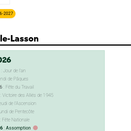
26-2027
lle-Lasson
026
: Jour de l'an
undi de Pâques
6
: Fête du Travail
: Victoire des Alliés de 1945
eudi de l'Ascension
undi de Pentecôte
: Fête Nationale
26
: Assomption