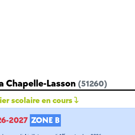
La Chapelle-Lasson
(51260)
er scolaire en cours
026-2027
ZONE B
er