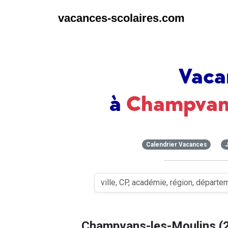
vacances-scolaires.com
Vaca
à
Champvans
Calendrier Vacances
Champvans-les-Moulins (