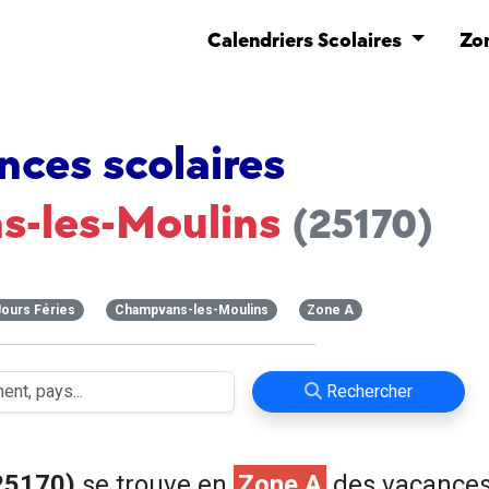
Calendriers Scolaires
Zo
nces scolaires
-les-Moulins
(25170)
Jours Féries
Champvans-les-Moulins
Zone A
Rechercher
25170)
se trouve en
Zone A
des vacance