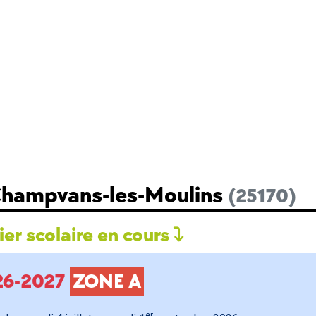
 Champvans-les-Moulins
(25170)
er scolaire en cours
026-2027
ZONE A
er