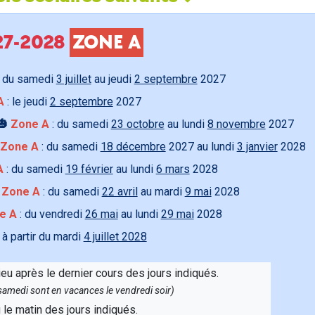
027-2028
ZONE A
 du samedi
3 juillet
au jeudi
2 septembre
2027
A
: le jeudi
2 septembre
2027
🎃
Zone A
: du samedi
23 octobre
au lundi
8 novembre
2027
Zone A
: du samedi
18 décembre
2027 au lundi
3 janvier
2028
A
: du samedi
19 février
au lundi
6 mars
2028

Zone A
: du samedi
22 avril
au mardi
9 mai
2028
e A
: du vendredi
26 mai
au lundi
29 mai
2028
 à partir du mardi
4 juillet 2028
ieu après le dernier cours des jours indiqués.
e samedi sont en vacances le vendredi soir)
u le matin des jours indiqués.