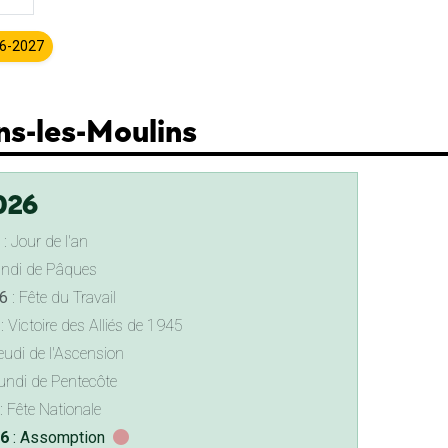
26-2027
ns-les-Moulins
026
: Jour de l'an
undi de Pâques
6
: Fête du Travail
: Victoire des Alliés de 1945
eudi de l'Ascension
undi de Pentecôte
: Fête Nationale
26
: Assomption