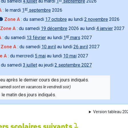
 du samedi
4 juillet
au mardi
1
septembre
2026
er
A
: le mardi
1
septembre
2026
🎃
Zone A
: du samedi
17 octobre
au lundi
2 novembre
2026
Zone A
: du samedi
19 décembre
2026 au lundi
4 janvier
2027
er
A
: du samedi
13 février
au lundi
1
mars
2027

Zone A
: du samedi
10 avril
au lundi
26 avril
2027
e A
: du mercredi
5 mai
au lundi
10 mai
2027
 du samedi
3 juillet
au jeudi
2 septembre 2027
ieu après le dernier cours des jours indiqués.
e samedi sont en vacances le vendredi soir)
u le matin des jours indiqués.
Version tableau 2
rs scolaires suivants