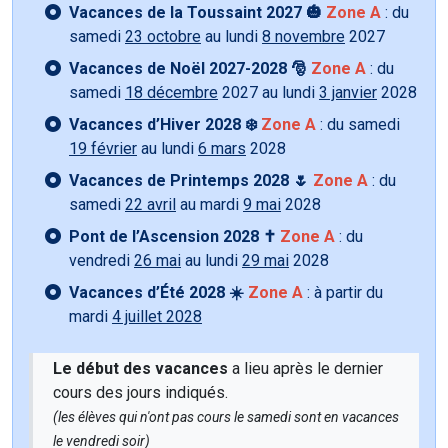
Vacances de la Toussaint 2027 🎃
Zone A
: du
samedi
23 octobre
au lundi
8 novembre
2027
Vacances de Noël 2027-2028 🎅
Zone A
: du
samedi
18 décembre
2027 au lundi
3 janvier
2028
Vacances d’Hiver 2028 ❄️
Zone A
: du samedi
19 février
au lundi
6 mars
2028
Vacances de Printemps 2028 🌷
Zone A
: du
samedi
22 avril
au mardi
9 mai
2028
Pont de l’Ascension 2028 ✝️
Zone A
: du
vendredi
26 mai
au lundi
29 mai
2028
Vacances d’Été 2028 ☀️
Zone A
: à partir du
mardi
4 juillet 2028
Le début des vacances
a lieu après le dernier
cours des jours indiqués.
(les élèves qui n'ont pas cours le samedi sont en vacances
le vendredi soir)