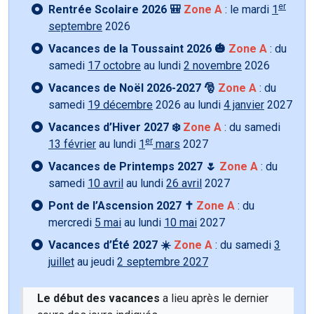
er
Rentrée Scolaire 2026 🎒
Zone A
: le mardi
1
septembre
2026
Vacances de la Toussaint 2026 🎃
Zone A
: du
samedi
17 octobre
au lundi
2 novembre
2026
Vacances de Noël 2026-2027 🎅
Zone A
: du
samedi
19 décembre
2026 au lundi
4 janvier
2027
Vacances d’Hiver 2027 ❄️
Zone A
: du samedi
er
13 février
au lundi
1
mars
2027
Vacances de Printemps 2027 🌷
Zone A
: du
samedi
10 avril
au lundi
26 avril
2027
Pont de l’Ascension 2027 ✝️
Zone A
: du
mercredi
5 mai
au lundi
10 mai
2027
Vacances d’Été 2027 ☀️
Zone A
: du samedi
3
juillet
au jeudi
2 septembre 2027
Le début des vacances
a lieu après le dernier