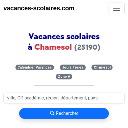
vacances-scolaires.com
Vacances scolaires
à
Chamesol
(25190)
Calendrier Vacances
Jours Féries
Chamesol
Zone A
Rechercher