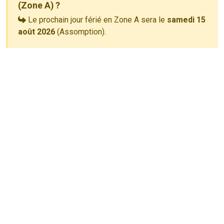
(Zone A) ?
Le prochain jour férié en Zone A sera le
samedi 15
août 2026
(Assomption).