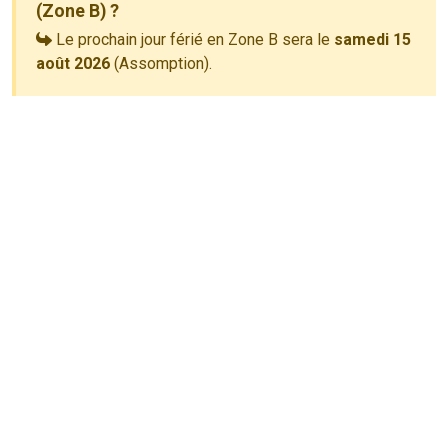
(Zone B) ?
Le prochain jour férié en Zone B sera le
samedi 15
août 2026
(Assomption).