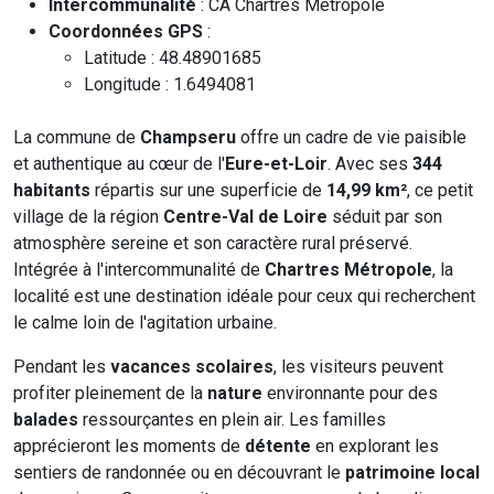
Intercommunalité
: CA Chartres Métropole
Coordonnées GPS
:
Latitude : 48.48901685
Longitude : 1.6494081
La commune de
Champseru
offre un cadre de vie paisible
et authentique au cœur de l'
Eure-et-Loir
. Avec ses
344
habitants
répartis sur une superficie de
14,99 km²
, ce petit
village de la région
Centre-Val de Loire
séduit par son
atmosphère sereine et son caractère rural préservé.
Intégrée à l'intercommunalité de
Chartres Métropole
, la
localité est une destination idéale pour ceux qui recherchent
le calme loin de l'agitation urbaine.
Pendant les
vacances scolaires
, les visiteurs peuvent
profiter pleinement de la
nature
environnante pour des
balades
ressourçantes en plein air. Les familles
apprécieront les moments de
détente
en explorant les
sentiers de randonnée ou en découvrant le
patrimoine local