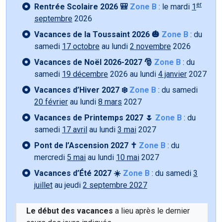
er
Rentrée Scolaire 2026 🎒
Zone B
: le mardi
1
septembre
2026
Vacances de la Toussaint 2026 🎃
Zone B
: du
samedi
17 octobre
au lundi
2 novembre
2026
Vacances de Noël 2026-2027 🎅
Zone B
: du
samedi
19 décembre
2026 au lundi
4 janvier
2027
Vacances d’Hiver 2027 ❄️
Zone B
: du samedi
20 février
au lundi
8 mars
2027
Vacances de Printemps 2027 🌷
Zone B
: du
samedi
17 avril
au lundi
3 mai
2027
Pont de l’Ascension 2027 ✝️
Zone B
: du
mercredi
5 mai
au lundi
10 mai
2027
Vacances d’Été 2027 ☀️
Zone B
: du samedi
3
juillet
au jeudi
2 septembre 2027
Le début des vacances
a lieu après le dernier