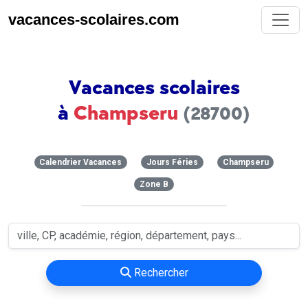
vacances-scolaires.com
Vacances scolaires
à
Champseru
(28700)
Calendrier Vacances
Jours Féries
Champseru
Zone B
Rechercher