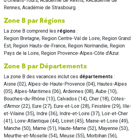
d'Orléans-Tours, Académie de Reims, RAcadémie de
Rennes, Académie de Strasbourg.
Zone B par Régions
La zone B comprend les
régions
:
Region Bretagne, Region Centre-Val de Loire, Region Grand
Est, Region Hauts-de-France, Region Normandie, Region
Pays de la Loire, Region Provence-Alpes-Côte d’Azur.
Zone B par Départements
La zone B des vacances inclut ces
départements
:
Aisne (02), Alpes-de-Haute-Provence (04), Hautes-Alpes
(05), Alpes-Maritimes (06), Ardennes (08), Aube (10),
Bouches-du-Rhône (13), Calvados (14), Cher (18), Côtes-
d’Armor (22), Eure (27), Eure-et-Loir (28), Finistère (29), Ille-
et-Vilaine (35), Indre (36), Indre-et-Loire (37), Loir-et-Cher
(41), Loire-Atlantique (44), Loiret (45), Maine-et-Loire (49),
Manche (50), Marne (51), Haute-Marne (52), Mayenne (53),
Meurthe-et-Moselle (54), Meuse (55), Morbihan (56),