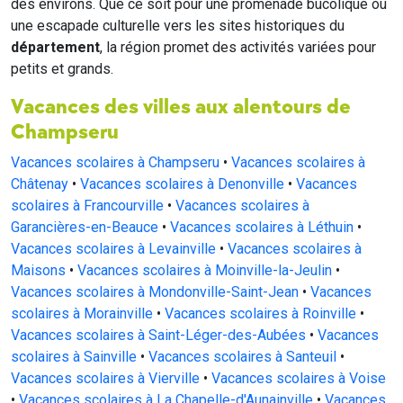
des environs. Que ce soit pour une promenade bucolique ou
une escapade culturelle vers les sites historiques du
département
, la région promet des activités variées pour
petits et grands.
Vacances des villes aux alentours de
Champseru
Vacances scolaires à Champseru
•
Vacances scolaires à
Châtenay
•
Vacances scolaires à Denonville
•
Vacances
scolaires à Francourville
•
Vacances scolaires à
Garancières-en-Beauce
•
Vacances scolaires à Léthuin
•
Vacances scolaires à Levainville
•
Vacances scolaires à
Maisons
•
Vacances scolaires à Moinville-la-Jeulin
•
Vacances scolaires à Mondonville-Saint-Jean
•
Vacances
scolaires à Morainville
•
Vacances scolaires à Roinville
•
Vacances scolaires à Saint-Léger-des-Aubées
•
Vacances
scolaires à Sainville
•
Vacances scolaires à Santeuil
•
Vacances scolaires à Vierville
•
Vacances scolaires à Voise
•
Vacances scolaires à La Chapelle-d'Aunainville
•
Vacances