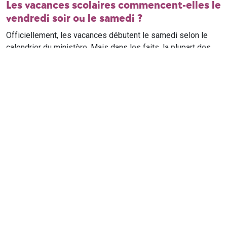
Les vacances scolaires commencent-elles le
vendredi soir ou le samedi ?
Officiellement, les vacances débutent le samedi selon le
calendrier du ministère. Mais dans les faits, la plupart des
élèves qui n'ont pas cours le samedi sont en vacances dès
le vendredi soir après leur dernier cours. Il est conseillé de
vérifier avec l'établissement scolaire si des cours ont lieu le
samedi matin.
Où trouver le calendrier scolaire officiel ?
Le calendrier scolaire officiel est publié sur le site du
ministère de l'Education nationale
. Les dates présentées sur
ce site reprennent les données officielles pour les années
scolaires en cours et à venir, pour chaque zone et chaque
ville de France.