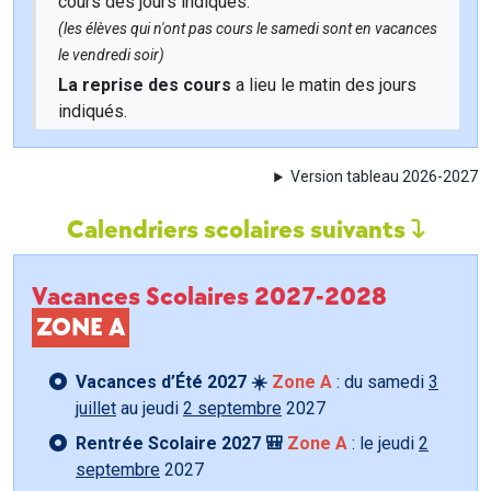
cours des jours indiqués.
(les élèves qui n'ont pas cours le samedi sont en vacances
le vendredi soir)
La reprise des cours
a lieu le matin des jours
indiqués.
Version tableau 2026-2027
Calendriers scolaires suivants
Vacances Scolaires 2027-2028
ZONE A
Vacances d’Été 2027 ☀️
Zone A
: du samedi
3
juillet
au jeudi
2 septembre
2027
Rentrée Scolaire 2027 🎒
Zone A
: le jeudi
2
septembre
2027