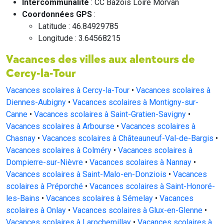
Intercommunalité
: CC Bazois Loire Morvan
Coordonnées GPS
:
Latitude : 46.84929785
Longitude : 3.64568215
Vacances des villes aux alentours de
Cercy-la-Tour
Vacances scolaires à Cercy-la-Tour
•
Vacances scolaires à
Diennes-Aubigny
•
Vacances scolaires à Montigny-sur-
Canne
•
Vacances scolaires à Saint-Gratien-Savigny
•
Vacances scolaires à Arbourse
•
Vacances scolaires à
Chasnay
•
Vacances scolaires à Châteauneuf-Val-de-Bargis
•
Vacances scolaires à Colméry
•
Vacances scolaires à
Dompierre-sur-Nièvre
•
Vacances scolaires à Nannay
•
Vacances scolaires à Saint-Malo-en-Donziois
•
Vacances
scolaires à Préporché
•
Vacances scolaires à Saint-Honoré-
les-Bains
•
Vacances scolaires à Sémelay
•
Vacances
scolaires à Onlay
•
Vacances scolaires à Glux-en-Glenne
•
Vacances scolaires à Larochemillay
•
Vacances scolaires à