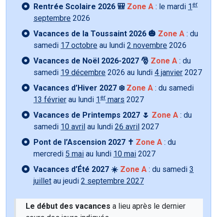
er
Rentrée Scolaire 2026 🎒
Zone A
: le mardi
1
septembre
2026
Vacances de la Toussaint 2026 🎃
Zone A
: du
samedi
17 octobre
au lundi
2 novembre
2026
Vacances de Noël 2026-2027 🎅
Zone A
: du
samedi
19 décembre
2026 au lundi
4 janvier
2027
Vacances d’Hiver 2027 ❄️
Zone A
: du samedi
er
13 février
au lundi
1
mars
2027
Vacances de Printemps 2027 🌷
Zone A
: du
samedi
10 avril
au lundi
26 avril
2027
Pont de l’Ascension 2027 ✝️
Zone A
: du
mercredi
5 mai
au lundi
10 mai
2027
Vacances d’Été 2027 ☀️
Zone A
: du samedi
3
juillet
au jeudi
2 septembre 2027
Le début des vacances
a lieu après le dernier