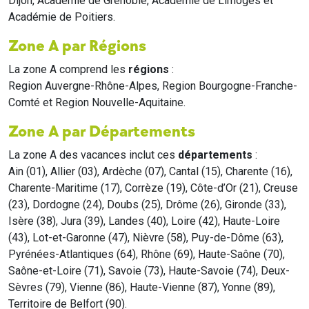
Dijon, Académie de Grenoble, Académie de Limoges et
Académie de Poitiers.
Zone A par Régions
La zone A comprend les
régions
:
Region Auvergne-Rhône-Alpes, Region Bourgogne-Franche-
Comté et Region Nouvelle-Aquitaine.
Zone A par Départements
La zone A des vacances inclut ces
départements
:
Ain (01), Allier (03), Ardèche (07), Cantal (15), Charente (16),
Charente-Maritime (17), Corrèze (19), Côte-d’Or (21), Creuse
(23), Dordogne (24), Doubs (25), Drôme (26), Gironde (33),
Isère (38), Jura (39), Landes (40), Loire (42), Haute-Loire
(43), Lot-et-Garonne (47), Nièvre (58), Puy-de-Dôme (63),
Pyrénées-Atlantiques (64), Rhône (69), Haute-Saône (70),
Saône-et-Loire (71), Savoie (73), Haute-Savoie (74), Deux-
Sèvres (79), Vienne (86), Haute-Vienne (87), Yonne (89),
Territoire de Belfort (90).