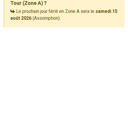
Tour (Zone A) ?
Le prochain jour férié en Zone A sera le
samedi 15
août 2026
(Assomption).