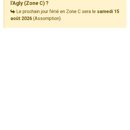
l'Agly (Zone C) ?
Le prochain jour férié en Zone C sera le
samedi 15
août 2026
(Assomption).