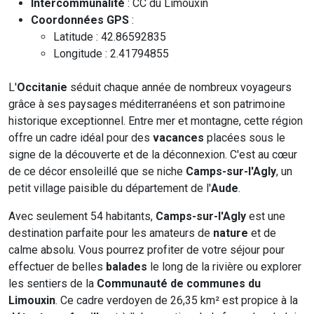
Intercommunalité
: CC du Limouxin
Coordonnées GPS
:
Latitude : 42.86592835
Longitude : 2.41794855
L'
Occitanie
séduit chaque année de nombreux voyageurs
grâce à ses paysages méditerranéens et son patrimoine
historique exceptionnel. Entre mer et montagne, cette région
offre un cadre idéal pour des
vacances
placées sous le
signe de la découverte et de la déconnexion. C'est au cœur
de ce décor ensoleillé que se niche
Camps-sur-l'Agly
, un
petit village paisible du département de l'
Aude
.
Avec seulement 54 habitants,
Camps-sur-l'Agly
est une
destination parfaite pour les amateurs de
nature
et de
calme absolu. Vous pourrez profiter de votre séjour pour
effectuer de belles
balades
le long de la rivière ou explorer
les sentiers de la
Communauté de communes du
Limouxin
. Ce cadre verdoyen de 26,35 km² est propice à la