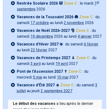
er
Rentrée Scolaire 2026 🎒
Zone C
: le mardi
1
septembre
2026
Vacances de la Toussaint 2026 🎃
Zone C
: du
samedi
17 octobre
au lundi
2 novembre
2026
Vacances de Noël 2026-2027 🎅
Zone C
: du
samedi
19 décembre
2026 au lundi
4 janvier
2027
Vacances d’Hiver 2027 ❄️
: du samedi
6 février
au lundi
22 février
2027
Vacances de Printemps 2027 🌷
Zone C
: du
samedi
3 avril
au lundi
19 avril
2027
Pont de l’Ascension 2027 ✝️
Zone C
: du
mercredi
5 mai
au lundi
10 mai
2027
Vacances d’Été 2027 ☀️
Zone C
: du samedi
3
juillet
au jeudi
2 septembre 2027
Le début des vacances
a lieu après le dernier