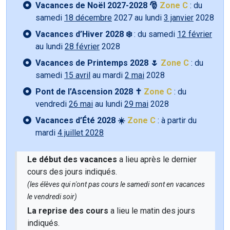
Vacances de Noël 2027-2028 🎅
Zone C
: du
samedi
18 décembre
2027 au lundi
3 janvier
2028
Vacances d’Hiver 2028 ❄️
: du samedi
12 février
au lundi
28 février
2028
Vacances de Printemps 2028 🌷
Zone C
: du
samedi
15 avril
au mardi
2 mai
2028
Pont de l’Ascension 2028 ✝️
Zone C
: du
vendredi
26 mai
au lundi
29 mai
2028
Vacances d’Été 2028 ☀️
Zone C
: à partir du
mardi
4 juillet 2028
Le début des vacances
a lieu après le dernier
cours des jours indiqués.
(les élèves qui n'ont pas cours le samedi sont en vacances
le vendredi soir)
La reprise des cours
a lieu le matin des jours
indiqués.