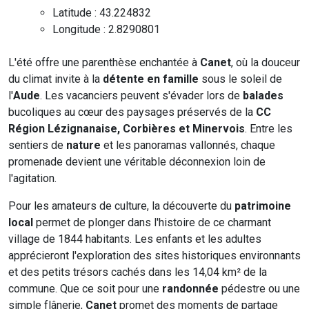
Latitude : 43.224832
Longitude : 2.8290801
L'été offre une parenthèse enchantée à
Canet
, où la douceur
du climat invite à la
détente en famille
sous le soleil de
l'
Aude
. Les vacanciers peuvent s'évader lors de
balades
bucoliques au cœur des paysages préservés de la
CC
Région Lézignanaise, Corbières et Minervois
. Entre les
sentiers de
nature
et les panoramas vallonnés, chaque
promenade devient une véritable déconnexion loin de
l'agitation.
Pour les amateurs de culture, la découverte du
patrimoine
local
permet de plonger dans l'histoire de ce charmant
village de 1844 habitants. Les enfants et les adultes
apprécieront l'exploration des sites historiques environnants
et des petits trésors cachés dans les 14,04 km² de la
commune. Que ce soit pour une
randonnée
pédestre ou une
simple flânerie,
Canet
promet des moments de partage