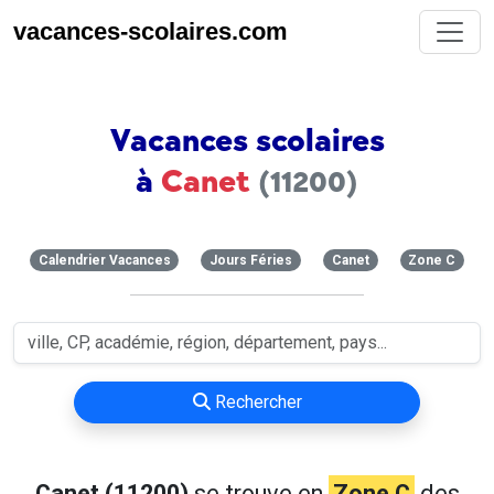
vacances-scolaires.com
Vacances scolaires
à
Canet
(11200)
Calendrier Vacances
Jours Féries
Canet
Zone C
Rechercher
Canet (11200)
se trouve en
Zone C
des