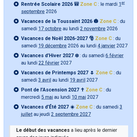
er
Rentrée Scolaire 2026 🎒
Zone C
: le mardi
1
septembre
2026
Vacances de la Toussaint 2026 🎃
Zone C
: du
samedi
17 octobre
au lundi
2 novembre
2026
Vacances de Noël 2026-2027 🎅
Zone C
: du
samedi
19 décembre
2026 au lundi
4 janvier
2027
Vacances d’Hiver 2027 ❄️
: du samedi
6 février
au lundi
22 février
2027
Vacances de Printemps 2027 🌷
Zone C
: du
samedi
3 avril
au lundi
19 avril
2027
Pont de l’Ascension 2027 ✝️
Zone C
: du
mercredi
5 mai
au lundi
10 mai
2027
Vacances d’Été 2027 ☀️
Zone C
: du samedi
3
juillet
au jeudi
2 septembre 2027
Le début des vacances
a lieu après le dernier