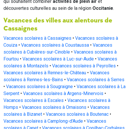
qui souhaitent combiner
activités de plein air
et
découvertes culturelles au sein de la région
Occitanie
.
Vacances des villes aux alentours de
Cassaignes
Vacances scolaires à Cassaignes
•
Vacances scolaires à
Couiza
•
Vacances scolaires à Coustaussa
•
Vacances
scolaires à Cubières-sur-Cinoble
•
Vacances scolaires à
Fourtou
•
Vacances scolaires à Luc-sur-Aude
•
Vacances
scolaires à Montazels
•
Vacances scolaires à Peyrolles
•
Vacances scolaires à Rennes-le-Château
•
Vacances
scolaires à Rennes-les-Bains
•
Vacances scolaires à Serres
•
Vacances scolaires à Sougraigne
•
Vacances scolaires à La
Serpent
•
Vacances scolaires à Argens-Minervois
•
Vacances scolaires à Escales
•
Vacances scolaires à
Homps
•
Vacances scolaires à Ornaisons
•
Vacances
scolaires à Bizanet
•
Vacances scolaires à Boutenac
•
Vacances scolaires à Camplong-d'Aude
•
Vacances
scolaires à Canet
•
Vacances scolaires à Conilhac-Corbières