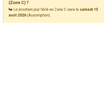
(Zone C) ?
Le prochain jour férié en Zone C sera le
samedi 15
août 2026
(Assomption).