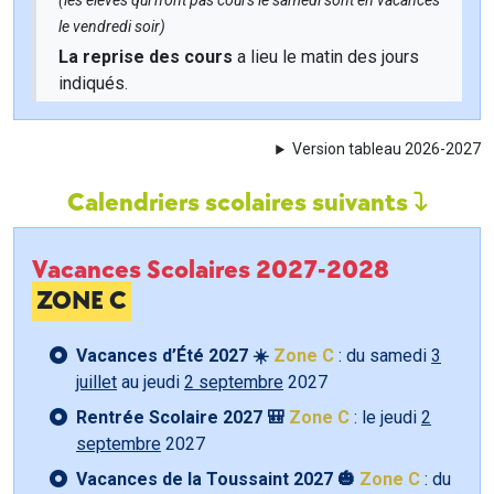
(les élèves qui n'ont pas cours le samedi sont en vacances
le vendredi soir)
La reprise des cours
a lieu le matin des jours
indiqués.
Version tableau 2026-2027
Calendriers scolaires suivants
Vacances Scolaires 2027-2028
ZONE C
Vacances d’Été 2027 ☀️
Zone C
: du samedi
3
juillet
au jeudi
2 septembre
2027
Rentrée Scolaire 2027 🎒
Zone C
: le jeudi
2
septembre
2027
Vacances de la Toussaint 2027 🎃
Zone C
: du