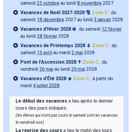
samedi
23 octobre
au lundi
8 novembre
2027
Vacances de Noël 2027-2028 🎅
Zone C
: du
samedi
18 décembre
2027 au lundi
3 janvier
2028
Vacances d’Hiver 2028 ❄️
: du samedi
12 février
au lundi
28 février
2028
Vacances de Printemps 2028 🌷
Zone C
: du
samedi
15 avril
au mardi
2 mai
2028
Pont de l’Ascension 2028 ✝️
Zone C
: du
vendredi
26 mai
au lundi
29 mai
2028
Vacances d’Été 2028 ☀️
Zone C
: à partir du
mardi
4 juillet 2028
Le début des vacances
a lieu après le dernier
cours des jours indiqués.
(les élèves qui n'ont pas cours le samedi sont en vacances
le vendredi soir)
La reprise des cours
a lieu le matin des jours