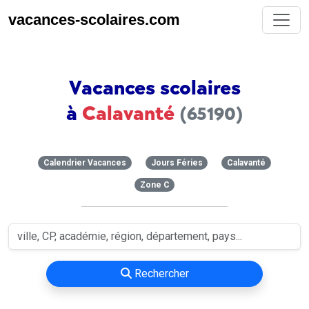
vacances-scolaires.com
Vacances scolaires
à
Calavanté
(65190)
Calendrier Vacances
Jours Féries
Calavanté
Zone C
Rechercher