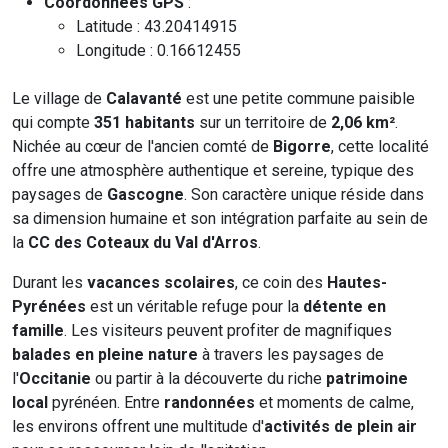
Coordonnées GPS
:
Latitude : 43.20414915
Longitude : 0.16612455
Le village de
Calavanté
est une petite commune paisible
qui compte
351 habitants
sur un territoire de
2,06 km²
.
Nichée au cœur de l'ancien comté de
Bigorre
, cette localité
offre une atmosphère authentique et sereine, typique des
paysages de
Gascogne
. Son caractère unique réside dans
sa dimension humaine et son intégration parfaite au sein de
la
CC des Coteaux du Val d'Arros
.
Durant les
vacances scolaires
, ce coin des
Hautes-
Pyrénées
est un véritable refuge pour la
détente en
famille
. Les visiteurs peuvent profiter de magnifiques
balades en pleine nature
à travers les paysages de
l'
Occitanie
ou partir à la découverte du riche
patrimoine
local
pyrénéen. Entre
randonnées
et moments de calme,
les environs offrent une multitude d'
activités de plein air