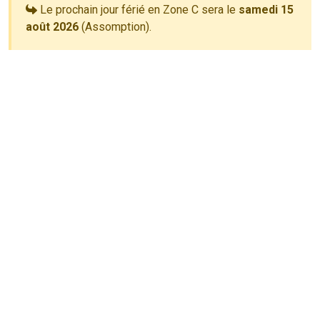
Le prochain jour férié en Zone C sera le
samedi 15
août 2026
(Assomption).