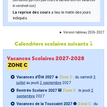
(les élèves qui n'ont pas cours le samedi sont en vacances
le vendredi soir)
La reprise des cours
a lieu le matin des jours
indiqués.
Version tableau 2026-2027
Calendriers scolaires suivants
Vacances Scolaires 2027-2028
ZONE C
Vacances d’Été 2027 ☀️
Zone C
: du samedi
3
juillet
au jeudi
2 septembre
2027
Rentrée Scolaire 2027 🎒
Zone C
: le jeudi
2
septembre
2027
Vacances de la Toussaint 2027 🎃
Zone C
: du