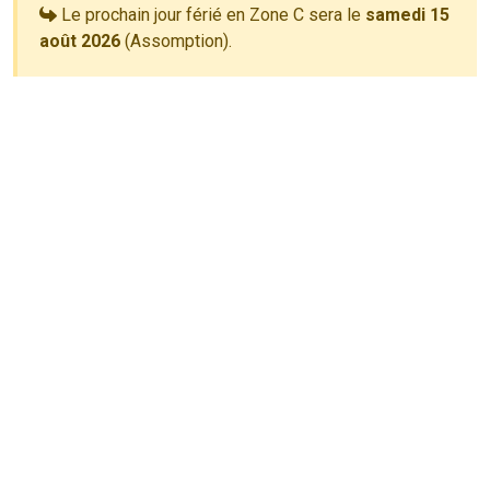
Le prochain jour férié en Zone C sera le
samedi 15
août 2026
(Assomption).