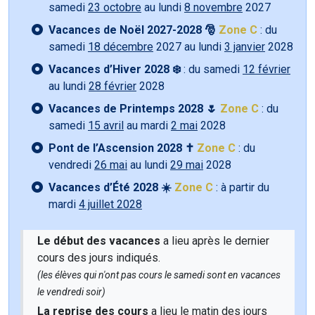
samedi
23 octobre
au lundi
8 novembre
2027
Vacances de Noël 2027-2028 🎅
Zone C
: du
samedi
18 décembre
2027 au lundi
3 janvier
2028
Vacances d’Hiver 2028 ❄️
: du samedi
12 février
au lundi
28 février
2028
Vacances de Printemps 2028 🌷
Zone C
: du
samedi
15 avril
au mardi
2 mai
2028
Pont de l’Ascension 2028 ✝️
Zone C
: du
vendredi
26 mai
au lundi
29 mai
2028
Vacances d’Été 2028 ☀️
Zone C
: à partir du
mardi
4 juillet 2028
Le début des vacances
a lieu après le dernier
cours des jours indiqués.
(les élèves qui n'ont pas cours le samedi sont en vacances
le vendredi soir)
La reprise des cours
a lieu le matin des jours