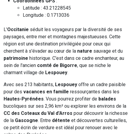
Coordonnées GPS
:
Latitude : 43.21228545
Longitude : 0.1713036
L'
Occitanie
séduit les voyageurs par la diversité de ses
paysages, entre mer et montagnes majestueuses. Cette
région est une destination privilégiée pour ceux qui
cherchent à s'évader au cœur de la
nature
sauvage et du
patrimoine
historique. C'est dans ce cadre enchanteur, au
sein de l'ancien
comté de Bigorre
, que se niche le
charmant village de
Lespouey
.
Avec ses 213 habitants,
Lespouey
offre un cadre paisible
pour des
vacances en famille
ressourçantes dans les
Hautes-Pyrénées
. Vous pourrez profiter de
balades
bucoliques sur ses 2,96 km² ou explorer les environs de la
CC des Coteaux du Val d'Arros
pour découvrir la richesse
de la
Gascogne
. Entre
détente
et découvertes culturelles,
ce petit écrin de verdure est idéal pour renouer avec le