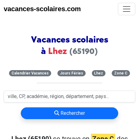
vacances-scolaires.com
Vacances scolaires
à
Lhez
(65190)
Calendrier Vacances
Jours Féries
Lhez
Zone C
Rechercher
Lhez (65190)
se trouve en
Zone C
des