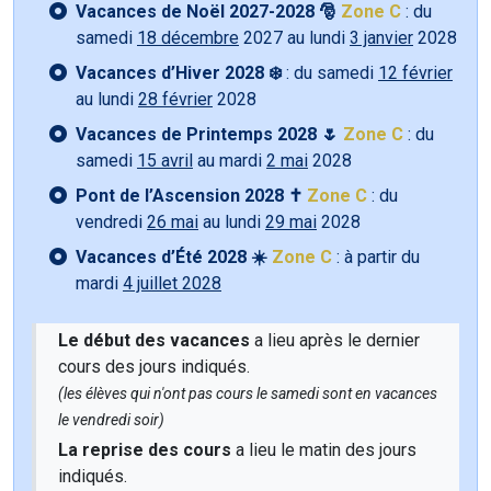
Vacances de Noël 2027-2028 🎅
Zone C
: du
samedi
18 décembre
2027 au lundi
3 janvier
2028
Vacances d’Hiver 2028 ❄️
: du samedi
12 février
au lundi
28 février
2028
Vacances de Printemps 2028 🌷
Zone C
: du
samedi
15 avril
au mardi
2 mai
2028
Pont de l’Ascension 2028 ✝️
Zone C
: du
vendredi
26 mai
au lundi
29 mai
2028
Vacances d’Été 2028 ☀️
Zone C
: à partir du
mardi
4 juillet 2028
Le début des vacances
a lieu après le dernier
cours des jours indiqués.
(les élèves qui n'ont pas cours le samedi sont en vacances
le vendredi soir)
La reprise des cours
a lieu le matin des jours
indiqués.