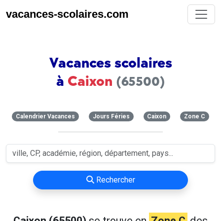
vacances-scolaires.com
Vacances scolaires
à
Caixon
(65500)
Calendrier Vacances
Jours Féries
Caixon
Zone C
Rechercher
Caixon (65500)
se trouve en
Zone C
des