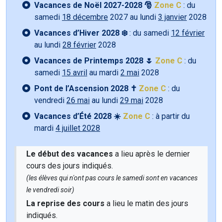
Vacances de Noël 2027-2028 🎅
Zone C
: du
samedi
18 décembre
2027 au lundi
3 janvier
2028
Vacances d’Hiver 2028 ❄️
: du samedi
12 février
au lundi
28 février
2028
Vacances de Printemps 2028 🌷
Zone C
: du
samedi
15 avril
au mardi
2 mai
2028
Pont de l’Ascension 2028 ✝️
Zone C
: du
vendredi
26 mai
au lundi
29 mai
2028
Vacances d’Été 2028 ☀️
Zone C
: à partir du
mardi
4 juillet 2028
Le début des vacances
a lieu après le dernier
cours des jours indiqués.
(les élèves qui n'ont pas cours le samedi sont en vacances
le vendredi soir)
La reprise des cours
a lieu le matin des jours
indiqués.