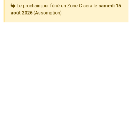
Le prochain jour férié en Zone C sera le
samedi 15
août 2026
(Assomption).