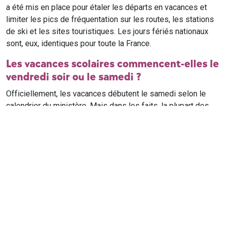
a été mis en place pour étaler les départs en vacances et
limiter les pics de fréquentation sur les routes, les stations
de ski et les sites touristiques. Les jours fériés nationaux
sont, eux, identiques pour toute la France.
Les vacances scolaires commencent-elles le
vendredi soir ou le samedi ?
Officiellement, les vacances débutent le samedi selon le
calendrier du ministère. Mais dans les faits, la plupart des
élèves qui n'ont pas cours le samedi sont en vacances dès
le vendredi soir après leur dernier cours. Il est conseillé de
vérifier avec l'établissement scolaire si des cours ont lieu le
samedi matin.
Où trouver le calendrier scolaire officiel ?
Le calendrier scolaire officiel est publié sur le site du
ministère de l'Education nationale
. Les dates présentées sur
ce site reprennent les données officielles pour les années