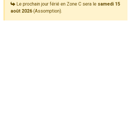
Le prochain jour férié en Zone C sera le
samedi 15
août 2026
(Assomption).