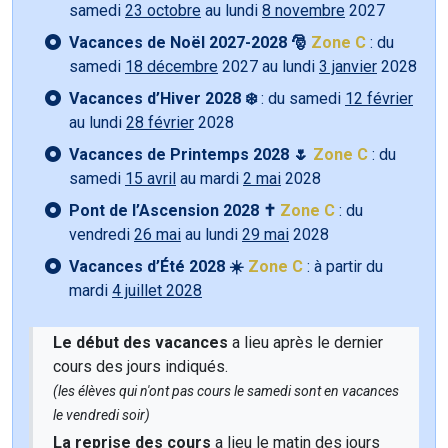
samedi
23 octobre
au lundi
8 novembre
2027
Vacances de Noël 2027-2028 🎅
Zone C
: du
samedi
18 décembre
2027 au lundi
3 janvier
2028
Vacances d’Hiver 2028 ❄️
: du samedi
12 février
au lundi
28 février
2028
Vacances de Printemps 2028 🌷
Zone C
: du
samedi
15 avril
au mardi
2 mai
2028
Pont de l’Ascension 2028 ✝️
Zone C
: du
vendredi
26 mai
au lundi
29 mai
2028
Vacances d’Été 2028 ☀️
Zone C
: à partir du
mardi
4 juillet 2028
Le début des vacances
a lieu après le dernier
cours des jours indiqués.
(les élèves qui n'ont pas cours le samedi sont en vacances
le vendredi soir)
La reprise des cours
a lieu le matin des jours