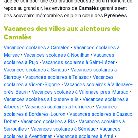
Que ce soit pour une exploration pédestre ou un moment de
repos au grand air, les environs de
Camalès
garantissent
des souvenirs mémorables en plein cœur des
Pyrénées
.
Vacances des villes aux alentours de
Camalès
Vacances scolaires à Camalès
•
Vacances scolaires à
Marsac
•
Vacances scolaires à Nouilhan
•
Vacances
scolaires à Pujo
•
Vacances scolaires à Saint-Lézer
•
Vacances scolaires à Sanous
•
Vacances scolaires à
Siarrouy
•
Vacances scolaires à Talazac
•
Vacances
scolaires à Vic-en-Bigorre
•
Vacances scolaires à Villenave-
près-Béarn
•
Vacances scolaires à Villenave-près-Marsac
•
Vacances scolaires à Loudenvielle
•
Vacances scolaires à
Arbéost
•
Vacances scolaires à Ferrières
•
Vacances
scolaires à Bordères-Louron
•
Vacances scolaires à Cazaux-
Debat
•
Vacances scolaires à Ris
•
Vacances scolaires à
Sarrouilles
•
Vacances scolaires à Séméac
•
Vacances
scolaires à Aventignan
•
Vacances scolaires à Arné
•