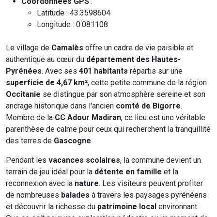
Coordonnées GPS
:
Latitude : 43.3598604
Longitude : 0.081108
Le village de
Camalès
offre un cadre de vie paisible et
authentique au cœur du
département des Hautes-
Pyrénées
. Avec ses
401 habitants
répartis sur une
superficie de 4,67 km²
, cette petite commune de la région
Occitanie
se distingue par son atmosphère sereine et son
ancrage historique dans l'ancien
comté de Bigorre
.
Membre de la
CC Adour Madiran
, ce lieu est une véritable
parenthèse de calme pour ceux qui recherchent la tranquillité
des terres de
Gascogne
.
Pendant les
vacances scolaires
, la commune devient un
terrain de jeu idéal pour la
détente en famille
et la
reconnexion avec la
nature
. Les visiteurs peuvent profiter
de nombreuses
balades
à travers les paysages pyrénéens
et découvrir la richesse du
patrimoine local
environnant.