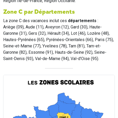
Region Île-de-France, Region Occitanie.
Zone C par Départements
La zone C des vacances inclut ces
départements
:
Ariège (09), Aude (11), Aveyron (12), Gard (30), Haute-
Garonne (31), Gers (32), Hérault (34), Lot (46), Lozère (48),
Hautes-Pyrénées (65), Pyrénées-Orientales (66), Paris (75),
Seine-et-Marne (77), Yvelines (78), Tarn (81), Tarn-et-
Garonne (82), Essonne (91), Hauts-de-Seine (92), Seine-
Saint-Denis (93), Val-de-Marne (94), Val-d’Oise (95).