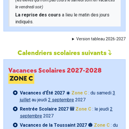
(les élèves qui n'ont pas cours le samedi sont en vacances
le vendredi soir)
La reprise des cours
a lieu le matin des jours
indiqués.
Version tableau 2026-2027
Calendriers scolaires suivants
Vacances Scolaires 2027-2028
ZONE C
Vacances d’Été 2027 ☀️
Zone C
: du samedi
3
juillet
au jeudi
2 septembre
2027
Rentrée Scolaire 2027 🎒
Zone C
: le jeudi
2
septembre
2027
Vacances de la Toussaint 2027 🎃
Zone C
: du