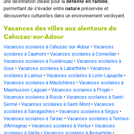
une destination idéale pour la
détente en famille
,
permettant de s'évader entre
nature
préservée et
découvertes culturelles dans un environnement verdoyant.
Vacances des villes aux alentours de
Cahuzac-sur-Adour
Vacances scolaires à Cahuzac-sur-Adour
•
Vacances
scolaires à Caumont
•
Vacances scolaires à Corneillan
•
Vacances scolaires à Fustérouau
•
Vacances scolaires à
Goux
•
Vacances scolaires à Labarthète
•
Vacances
scolaires à Lannux
•
Vacances scolaires à Lelin-Lapujolle
•
Vacances scolaires à Maulichères
•
Vacances scolaires à
Maumusson-Laguian
•
Vacances scolaires à Projan
•
Vacances scolaires à Riscle
•
Vacances scolaires à Saint-
Germé
•
Vacances scolaires à Saint-Mont
•
Vacances
scolaires à Sarragachies
•
Vacances scolaires à Ségos
•
Vacances scolaires à Tarsac
•
Vacances scolaires à Termes-
d'Armagnac
•
Vacances scolaires à Verlus
•
Vacances
scolaires à Viella
•
Vacances scolaires à Ayguetinte
•