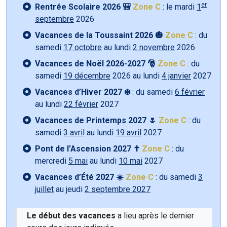
er
Rentrée Scolaire 2026 🎒
Zone C
: le mardi
1
septembre
2026
Vacances de la Toussaint 2026 🎃
Zone C
: du
samedi
17 octobre
au lundi
2 novembre
2026
Vacances de Noël 2026-2027 🎅
Zone C
: du
samedi
19 décembre
2026 au lundi
4 janvier
2027
Vacances d’Hiver 2027 ❄️
: du samedi
6 février
au lundi
22 février
2027
Vacances de Printemps 2027 🌷
Zone C
: du
samedi
3 avril
au lundi
19 avril
2027
Pont de l’Ascension 2027 ✝️
Zone C
: du
mercredi
5 mai
au lundi
10 mai
2027
Vacances d’Été 2027 ☀️
Zone C
: du samedi
3
juillet
au jeudi
2 septembre 2027
Le début des vacances
a lieu après le dernier