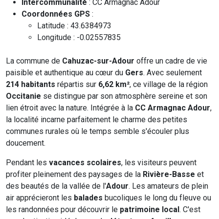
Intercommunalité
: CC Armagnac Adour
Coordonnées GPS
:
Latitude : 43.6384973
Longitude : -0.02557835
La commune de
Cahuzac-sur-Adour
offre un cadre de vie
paisible et authentique au cœur du
Gers
. Avec seulement
214 habitants
répartis sur
6,62 km²
, ce village de la région
Occitanie
se distingue par son atmosphère sereine et son
lien étroit avec la nature. Intégrée à la
CC Armagnac Adour
,
la localité incarne parfaitement le charme des petites
communes rurales où le temps semble s'écouler plus
doucement.
Pendant les
vacances scolaires
, les visiteurs peuvent
profiter pleinement des paysages de la
Rivière-Basse
et
des beautés de la vallée de l'
Adour
. Les amateurs de plein
air apprécieront les
balades
bucoliques le long du fleuve ou
les randonnées pour découvrir le
patrimoine local
. C'est