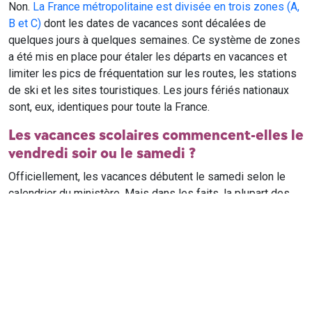
Non.
La France métropolitaine est divisée en trois zones (A,
B et C)
dont les dates de vacances sont décalées de
quelques jours à quelques semaines. Ce système de zones
a été mis en place pour étaler les départs en vacances et
limiter les pics de fréquentation sur les routes, les stations
de ski et les sites touristiques. Les jours fériés nationaux
sont, eux, identiques pour toute la France.
Les vacances scolaires commencent-elles le
vendredi soir ou le samedi ?
Officiellement, les vacances débutent le samedi selon le
calendrier du ministère. Mais dans les faits, la plupart des
élèves qui n'ont pas cours le samedi sont en vacances dès
le vendredi soir après leur dernier cours. Il est conseillé de
vérifier avec l'établissement scolaire si des cours ont lieu le
samedi matin.
Où trouver le calendrier scolaire officiel ?
Le calendrier scolaire officiel est publié sur le site du