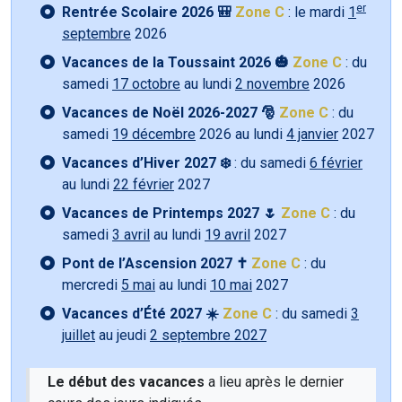
er
Rentrée Scolaire 2026 🎒
Zone C
: le mardi
1
septembre
2026
Vacances de la Toussaint 2026 🎃
Zone C
: du
samedi
17 octobre
au lundi
2 novembre
2026
Vacances de Noël 2026-2027 🎅
Zone C
: du
samedi
19 décembre
2026 au lundi
4 janvier
2027
Vacances d’Hiver 2027 ❄️
: du samedi
6 février
au lundi
22 février
2027
Vacances de Printemps 2027 🌷
Zone C
: du
samedi
3 avril
au lundi
19 avril
2027
Pont de l’Ascension 2027 ✝️
Zone C
: du
mercredi
5 mai
au lundi
10 mai
2027
Vacances d’Été 2027 ☀️
Zone C
: du samedi
3
juillet
au jeudi
2 septembre 2027
Le début des vacances
a lieu après le dernier