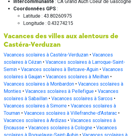
Intercommunalité
: CA Grand Auch Coeur de Gascogne
Coordonnées GPS
:
Latitude : 43.80260975
Longitude : 0.43274215
Vacances des villes aux alentours de
Castéra-Verduzan
Vacances scolaires à Castéra-Verduzan
•
Vacances
scolaires à Cézan
•
Vacances scolaires à Larroque-Saint-
Sernin
•
Vacances scolaires à Betcave-Aguin
•
Vacances
scolaires à Gaujan
•
Vacances scolaires à Meilhan
•
Vacances scolaires à Monbardon
•
Vacances scolaires à
Monties
•
Vacances scolaires à Pellefigue
•
Vacances
scolaires à Sabaillan
•
Vacances scolaires à Sarcos
•
Vacances scolaires à Simorre
•
Vacances scolaires à
Tournan
•
Vacances scolaires à Villefranche-d'Astarac
•
Vacances scolaires à Ardizas
•
Vacances scolaires à
Encausse
•
Vacances scolaires à Cologne
•
Vacances
scolaires à Roquelaure-Saint-Aubin
•
Vacances scolaires à