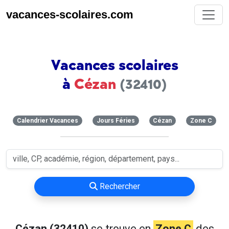
vacances-scolaires.com
Vacances scolaires
à
Cézan
(32410)
Calendrier Vacances
Jours Féries
Cézan
Zone C
Rechercher
Cézan (32410)
se trouve en
Zone C
des