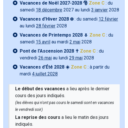
Vacances de Noël 2027-2028 🎅
Zone C
: du
samedi
18 décembre
2027 au lundi
3 janvier
2028
Vacances d’Hiver 2028 ❄️
: du samedi
12 février
au lundi
28 février
2028
Vacances de Printemps 2028 🌷
Zone C
: du
samedi
15 avril
au mardi
2 mai
2028
Pont de l’Ascension 2028 ✝️
Zone C
: du
vendredi
26 mai
au lundi
29 mai
2028
Vacances d’Été 2028 ☀️
Zone C
: à partir du
mardi
4 juillet 2028
Le début des vacances
a lieu après le dernier
cours des jours indiqués.
(les élèves qui n'ont pas cours le samedi sont en vacances
le vendredi soir)
La reprise des cours
a lieu le matin des jours
indiqués.