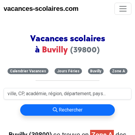
vacances-scolaires.com
Vacances scolaires
à
Buvilly
(39800)
Calendrier Vacances
Jours Féries
Buvilly
Zone A
Rechercher
Buvilly (39800)
se trouve en
Zone A
des