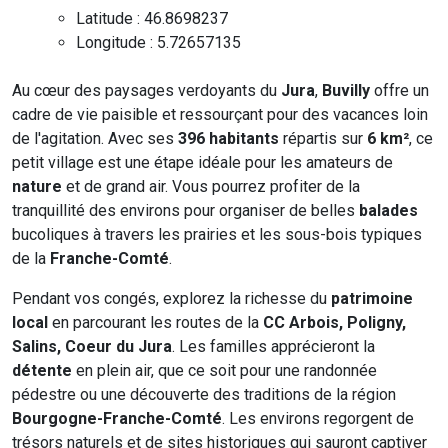
Latitude : 46.8698237
Longitude : 5.72657135
Au cœur des paysages verdoyants du
Jura
,
Buvilly
offre un
cadre de vie paisible et ressourçant pour des vacances loin
de l'agitation. Avec ses
396 habitants
répartis sur
6 km²
, ce
petit village est une étape idéale pour les amateurs de
nature
et de grand air. Vous pourrez profiter de la
tranquillité des environs pour organiser de belles
balades
bucoliques à travers les prairies et les sous-bois typiques
de la
Franche-Comté
.
Pendant vos congés, explorez la richesse du
patrimoine
local
en parcourant les routes de la
CC Arbois, Poligny,
Salins, Coeur du Jura
. Les familles apprécieront la
détente
en plein air, que ce soit pour une randonnée
pédestre ou une découverte des traditions de la région
Bourgogne-Franche-Comté
. Les environs regorgent de
trésors naturels et de sites historiques qui sauront captiver