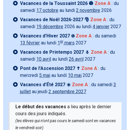
Vacances de la Toussaint 2026 🎃
Zone A
: du
samedi
17 octobre
au lundi
2 novembre
2026
Vacances de Noël 2026-2027 🎅
Zone A
: du
samedi
19 décembre
2026 au lundi
4 janvier
2027
Vacances d’Hiver 2027 ❄️
Zone A
: du samedi
er
13 février
au lundi
1
mars
2027
Vacances de Printemps 2027 🌷
Zone A
: du
samedi
10 avril
au lundi
26 avril
2027
Pont de l’Ascension 2027 ✝️
Zone A
: du
mercredi
5 mai
au lundi
10 mai
2027
Vacances d’Été 2027 ☀️
Zone A
: du samedi
3
juillet
au jeudi
2 septembre 2027
Le début des vacances
a lieu après le dernier
cours des jours indiqués.
(les élèves qui n'ont pas cours le samedi sont en vacances
le vendredi soir)