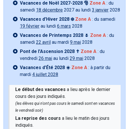
Vacances de Noël 2027-2028 🎅
Zone A
: du
samedi
18 décembre
2027 au lundi
3 janvier
2028
Vacances d’Hiver 2028 ❄️
Zone A
: du samedi
19 février
au lundi
6 mars
2028
Vacances de Printemps 2028 🌷
Zone A
: du
samedi
22 avril
au mardi
9 mai
2028
Pont de l’Ascension 2028 ✝️
Zone A
: du
vendredi
26 mai
au lundi
29 mai
2028
Vacances d’Été 2028 ☀️
Zone A
: à partir du
mardi
4 juillet 2028
Le début des vacances
a lieu après le dernier
cours des jours indiqués.
(les élèves qui n'ont pas cours le samedi sont en vacances
le vendredi soir)
La reprise des cours
a lieu le matin des jours
indiqués.