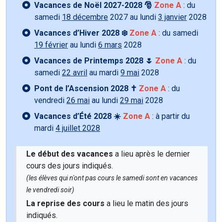
Vacances de Noël 2027-2028 🎅
Zone A
: du
samedi
18 décembre
2027 au lundi
3 janvier
2028
Vacances d’Hiver 2028 ❄️
Zone A
: du samedi
19 février
au lundi
6 mars
2028
Vacances de Printemps 2028 🌷
Zone A
: du
samedi
22 avril
au mardi
9 mai
2028
Pont de l’Ascension 2028 ✝️
Zone A
: du
vendredi
26 mai
au lundi
29 mai
2028
Vacances d’Été 2028 ☀️
Zone A
: à partir du
mardi
4 juillet 2028
Le début des vacances
a lieu après le dernier
cours des jours indiqués.
(les élèves qui n'ont pas cours le samedi sont en vacances
le vendredi soir)
La reprise des cours
a lieu le matin des jours
indiqués.