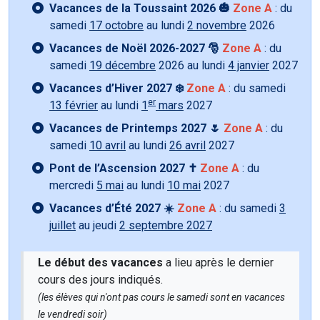
Vacances de la Toussaint 2026 🎃
Zone A
: du
samedi
17 octobre
au lundi
2 novembre
2026
Vacances de Noël 2026-2027 🎅
Zone A
: du
samedi
19 décembre
2026 au lundi
4 janvier
2027
Vacances d’Hiver 2027 ❄️
Zone A
: du samedi
er
13 février
au lundi
1
mars
2027
Vacances de Printemps 2027 🌷
Zone A
: du
samedi
10 avril
au lundi
26 avril
2027
Pont de l’Ascension 2027 ✝️
Zone A
: du
mercredi
5 mai
au lundi
10 mai
2027
Vacances d’Été 2027 ☀️
Zone A
: du samedi
3
juillet
au jeudi
2 septembre 2027
Le début des vacances
a lieu après le dernier
cours des jours indiqués.
(les élèves qui n'ont pas cours le samedi sont en vacances
le vendredi soir)