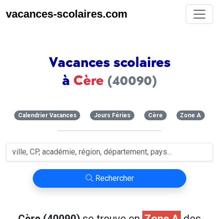
vacances-scolaires.com
Vacances scolaires
à
Cère
(40090)
Calendrier Vacances
Jours Féries
Cère
Zone A
Rechercher
Cère (40090)
se trouve en
Zone A
des