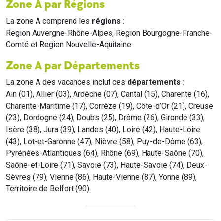
Zone A par Régions
La zone A comprend les
régions
:
Region Auvergne-Rhône-Alpes, Region Bourgogne-Franche-
Comté et Region Nouvelle-Aquitaine.
Zone A par Départements
La zone A des vacances inclut ces
départements
:
Ain (01), Allier (03), Ardèche (07), Cantal (15), Charente (16),
Charente-Maritime (17), Corrèze (19), Côte-d’Or (21), Creuse
(23), Dordogne (24), Doubs (25), Drôme (26), Gironde (33),
Isère (38), Jura (39), Landes (40), Loire (42), Haute-Loire
(43), Lot-et-Garonne (47), Nièvre (58), Puy-de-Dôme (63),
Pyrénées-Atlantiques (64), Rhône (69), Haute-Saône (70),
Saône-et-Loire (71), Savoie (73), Haute-Savoie (74), Deux-
Sèvres (79), Vienne (86), Haute-Vienne (87), Yonne (89),
Territoire de Belfort (90).