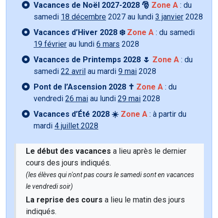
Vacances de Noël 2027-2028 🎅
Zone A
: du
samedi
18 décembre
2027 au lundi
3 janvier
2028
Vacances d’Hiver 2028 ❄️
Zone A
: du samedi
19 février
au lundi
6 mars
2028
Vacances de Printemps 2028 🌷
Zone A
: du
samedi
22 avril
au mardi
9 mai
2028
Pont de l’Ascension 2028 ✝️
Zone A
: du
vendredi
26 mai
au lundi
29 mai
2028
Vacances d’Été 2028 ☀️
Zone A
: à partir du
mardi
4 juillet 2028
Le début des vacances
a lieu après le dernier
cours des jours indiqués.
(les élèves qui n'ont pas cours le samedi sont en vacances
le vendredi soir)
La reprise des cours
a lieu le matin des jours
indiqués.