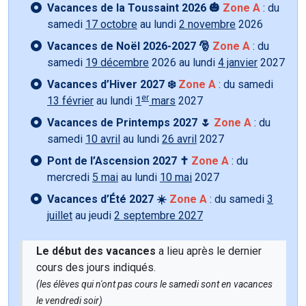
Vacances de la Toussaint 2026 🎃
Zone A
: du
samedi
17 octobre
au lundi
2 novembre
2026
Vacances de Noël 2026-2027 🎅
Zone A
: du
samedi
19 décembre
2026 au lundi
4 janvier
2027
Vacances d’Hiver 2027 ❄️
Zone A
: du samedi
er
13 février
au lundi
1
mars
2027
Vacances de Printemps 2027 🌷
Zone A
: du
samedi
10 avril
au lundi
26 avril
2027
Pont de l’Ascension 2027 ✝️
Zone A
: du
mercredi
5 mai
au lundi
10 mai
2027
Vacances d’Été 2027 ☀️
Zone A
: du samedi
3
juillet
au jeudi
2 septembre 2027
Le début des vacances
a lieu après le dernier
cours des jours indiqués.
(les élèves qui n'ont pas cours le samedi sont en vacances
le vendredi soir)