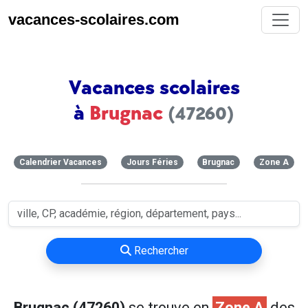
vacances-scolaires.com
Vacances scolaires
à
Brugnac
(47260)
Calendrier Vacances
Jours Féries
Brugnac
Zone A
Rechercher
Brugnac (47260)
se trouve en
Zone A
des