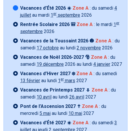
Vacances d’Été 2026 ☀️
Zone A
: du samedi
4
er
juillet
au mardi
1
septembre
2026
er
Rentrée Scolaire 2026 🎒
Zone A
: le mardi
1
septembre
2026
Vacances de la Toussaint 2026 🎃
Zone A
: du
samedi
17 octobre
au lundi
2 novembre
2026
Vacances de Noël 2026-2027 🎅
Zone A
: du
samedi
19 décembre
2026 au lundi
4 janvier
2027
Vacances d’Hiver 2027 ❄️
Zone A
: du samedi
er
13 février
au lundi
1
mars
2027
Vacances de Printemps 2027 🌷
Zone A
: du
samedi
10 avril
au lundi
26 avril
2027
Pont de l’Ascension 2027 ✝️
Zone A
: du
mercredi
5 mai
au lundi
10 mai
2027
Vacances d’Été 2027 ☀️
Zone A
: du samedi
3
juillet
au jeudi
2 septembre 2027