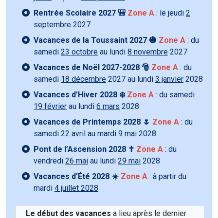
Rentrée Scolaire 2027 🎒
Zone A
: le jeudi
2
septembre
2027
Vacances de la Toussaint 2027 🎃
Zone A
: du
samedi
23 octobre
au lundi
8 novembre
2027
Vacances de Noël 2027-2028 🎅
Zone A
: du
samedi
18 décembre
2027 au lundi
3 janvier
2028
Vacances d’Hiver 2028 ❄️
Zone A
: du samedi
19 février
au lundi
6 mars
2028
Vacances de Printemps 2028 🌷
Zone A
: du
samedi
22 avril
au mardi
9 mai
2028
Pont de l’Ascension 2028 ✝️
Zone A
: du
vendredi
26 mai
au lundi
29 mai
2028
Vacances d’Été 2028 ☀️
Zone A
: à partir du
mardi
4 juillet 2028
Le début des vacances
a lieu après le dernier