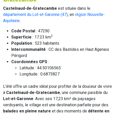
Castelnaud-de-Gratecambe
est située dans le
département du Lot-et-Garonne (47)
, en
région Nouvelle-
Aquitaine
.
Code Postal
: 47290
2
Superficie
: 17.23 km
Population
: 523 habitants
Intercommunalité
: CC des Bastides en Haut Agenais
Périgord
Coordonnées GPS
:
Latitude : 44.50106565
Longitude : 0.6873827
L'été offre un cadre idéal pour profiter de la douceur de vivre
à
Castelnaud-de-Gratecambe
, une commune paisible du
Lot-et-Garonne
. Avec ses 17,23 km² de paysages
verdoyants, le village est une destination parfaite pour des
balades en pleine nature
et des moments de
détente en