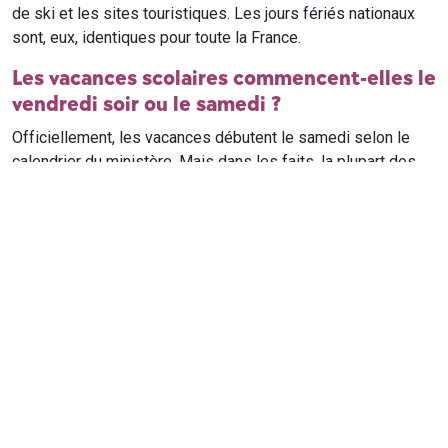
de ski et les sites touristiques. Les jours fériés nationaux
sont, eux, identiques pour toute la France.
Les vacances scolaires commencent-elles le
vendredi soir ou le samedi ?
Officiellement, les vacances débutent le samedi selon le
calendrier du ministère. Mais dans les faits, la plupart des
élèves qui n'ont pas cours le samedi sont en vacances dès
le vendredi soir après leur dernier cours. Il est conseillé de
vérifier avec l'établissement scolaire si des cours ont lieu le
samedi matin.
Où trouver le calendrier scolaire officiel ?
Le calendrier scolaire officiel est publié sur le site du
ministère de l'Education nationale
. Les dates présentées sur
ce site reprennent les données officielles pour les années
scolaires en cours et à venir, pour chaque zone et chaque
ville de France.