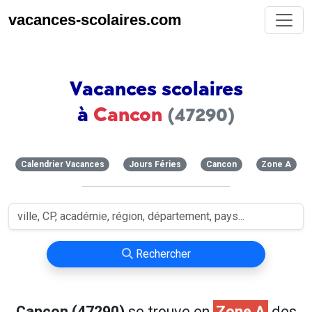
vacances-scolaires.com
Vacances scolaires
à
Cancon
(47290)
Calendrier Vacances
Jours Féries
Cancon
Zone A
Rechercher
Cancon (47290)
se trouve en
Zone A
des