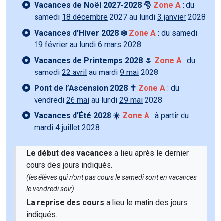
Vacances de Noël 2027-2028 🎅
Zone A
: du
samedi
18 décembre
2027 au lundi
3 janvier
2028
Vacances d’Hiver 2028 ❄️
Zone A
: du samedi
19 février
au lundi
6 mars
2028
Vacances de Printemps 2028 🌷
Zone A
: du
samedi
22 avril
au mardi
9 mai
2028
Pont de l’Ascension 2028 ✝️
Zone A
: du
vendredi
26 mai
au lundi
29 mai
2028
Vacances d’Été 2028 ☀️
Zone A
: à partir du
mardi
4 juillet 2028
Le début des vacances
a lieu après le dernier
cours des jours indiqués.
(les élèves qui n'ont pas cours le samedi sont en vacances
le vendredi soir)
La reprise des cours
a lieu le matin des jours
indiqués.