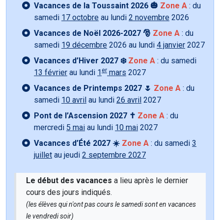
Vacances de la Toussaint 2026 🎃
Zone A
: du
samedi
17 octobre
au lundi
2 novembre
2026
Vacances de Noël 2026-2027 🎅
Zone A
: du
samedi
19 décembre
2026 au lundi
4 janvier
2027
Vacances d’Hiver 2027 ❄️
Zone A
: du samedi
er
13 février
au lundi
1
mars
2027
Vacances de Printemps 2027 🌷
Zone A
: du
samedi
10 avril
au lundi
26 avril
2027
Pont de l’Ascension 2027 ✝️
Zone A
: du
mercredi
5 mai
au lundi
10 mai
2027
Vacances d’Été 2027 ☀️
Zone A
: du samedi
3
juillet
au jeudi
2 septembre 2027
Le début des vacances
a lieu après le dernier
cours des jours indiqués.
(les élèves qui n'ont pas cours le samedi sont en vacances
le vendredi soir)