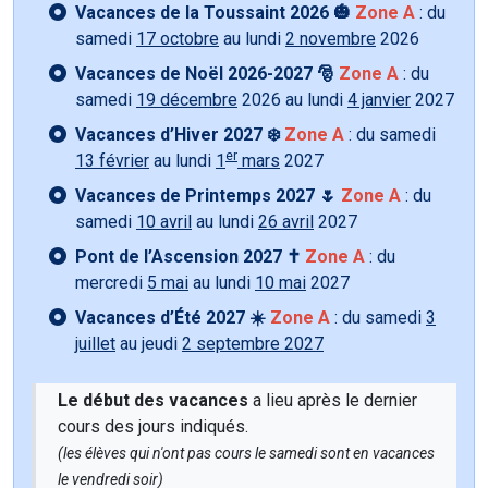
Vacances de la Toussaint 2026 🎃
Zone A
: du
samedi
17 octobre
au lundi
2 novembre
2026
Vacances de Noël 2026-2027 🎅
Zone A
: du
samedi
19 décembre
2026 au lundi
4 janvier
2027
Vacances d’Hiver 2027 ❄️
Zone A
: du samedi
er
13 février
au lundi
1
mars
2027
Vacances de Printemps 2027 🌷
Zone A
: du
samedi
10 avril
au lundi
26 avril
2027
Pont de l’Ascension 2027 ✝️
Zone A
: du
mercredi
5 mai
au lundi
10 mai
2027
Vacances d’Été 2027 ☀️
Zone A
: du samedi
3
juillet
au jeudi
2 septembre 2027
Le début des vacances
a lieu après le dernier
cours des jours indiqués.
(les élèves qui n'ont pas cours le samedi sont en vacances
le vendredi soir)