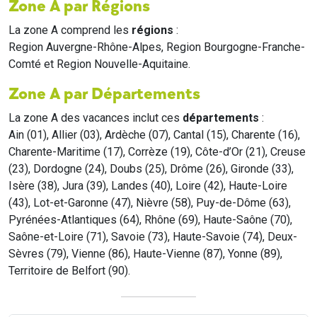
Zone A par Régions
La zone A comprend les
régions
:
Region Auvergne-Rhône-Alpes, Region Bourgogne-Franche-
Comté et Region Nouvelle-Aquitaine.
Zone A par Départements
La zone A des vacances inclut ces
départements
:
Ain (01), Allier (03), Ardèche (07), Cantal (15), Charente (16),
Charente-Maritime (17), Corrèze (19), Côte-d’Or (21), Creuse
(23), Dordogne (24), Doubs (25), Drôme (26), Gironde (33),
Isère (38), Jura (39), Landes (40), Loire (42), Haute-Loire
(43), Lot-et-Garonne (47), Nièvre (58), Puy-de-Dôme (63),
Pyrénées-Atlantiques (64), Rhône (69), Haute-Saône (70),
Saône-et-Loire (71), Savoie (73), Haute-Savoie (74), Deux-
Sèvres (79), Vienne (86), Haute-Vienne (87), Yonne (89),
Territoire de Belfort (90).