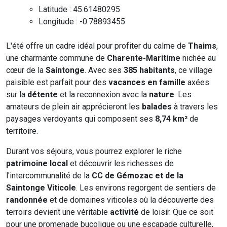
Latitude : 45.61480295
Longitude : -0.78893455
L'été offre un cadre idéal pour profiter du calme de
Thaims
,
une charmante commune de
Charente-Maritime
nichée au
cœur de la
Saintonge
. Avec ses
385 habitants
, ce village
paisible est parfait pour des
vacances en famille
axées
sur la
détente
et la reconnexion avec la
nature
. Les
amateurs de plein air apprécieront les
balades
à travers les
paysages verdoyants qui composent ses
8,74 km²
de
territoire.
Durant vos séjours, vous pourrez explorer le riche
patrimoine local
et découvrir les richesses de
l'intercommunalité de la
CC de Gémozac et de la
Saintonge Viticole
. Les environs regorgent de sentiers de
randonnée
et de domaines viticoles où la découverte des
terroirs devient une véritable
activité
de loisir. Que ce soit
pour une promenade bucolique ou une escapade culturelle,