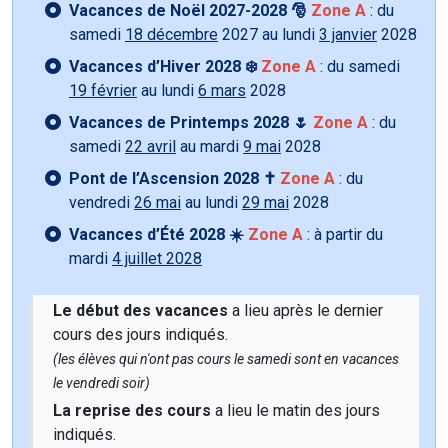
Vacances de Noël 2027-2028 🎅
Zone A
: du
samedi
18 décembre
2027 au lundi
3 janvier
2028
Vacances d’Hiver 2028 ❄️
Zone A
: du samedi
19 février
au lundi
6 mars
2028
Vacances de Printemps 2028 🌷
Zone A
: du
samedi
22 avril
au mardi
9 mai
2028
Pont de l’Ascension 2028 ✝️
Zone A
: du
vendredi
26 mai
au lundi
29 mai
2028
Vacances d’Été 2028 ☀️
Zone A
: à partir du
mardi
4 juillet 2028
Le début des vacances
a lieu après le dernier
cours des jours indiqués.
(les élèves qui n'ont pas cours le samedi sont en vacances
le vendredi soir)
La reprise des cours
a lieu le matin des jours
indiqués.