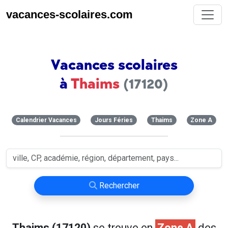
vacances-scolaires.com
Vacances scolaires
à
Thaims
(17120)
Calendrier Vacances
Jours Féries
Thaims
Zone A
Rechercher
Thaims (17120)
se trouve en
Zone A
des