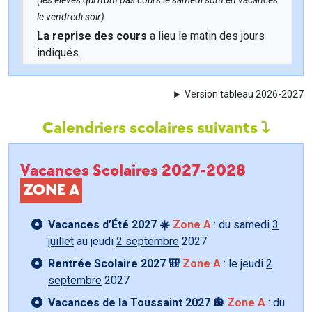
(les élèves qui n'ont pas cours le samedi sont en vacances
le vendredi soir)
La reprise des cours
a lieu le matin des jours
indiqués.
Version tableau 2026-2027
Calendriers scolaires suivants
Vacances Scolaires 2027-2028
ZONE A
Vacances d’Été 2027 ☀️
Zone A
: du samedi
3
juillet
au jeudi
2 septembre
2027
Rentrée Scolaire 2027 🎒
Zone A
: le jeudi
2
septembre
2027
Vacances de la Toussaint 2027 🎃
Zone A
: du