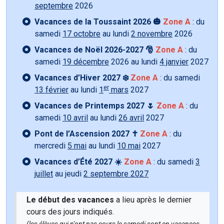
septembre
2026
Vacances de la Toussaint 2026 🎃
Zone A
: du
samedi
17 octobre
au lundi
2 novembre
2026
Vacances de Noël 2026-2027 🎅
Zone A
: du
samedi
19 décembre
2026 au lundi
4 janvier
2027
Vacances d’Hiver 2027 ❄️
Zone A
: du samedi
er
13 février
au lundi
1
mars
2027
Vacances de Printemps 2027 🌷
Zone A
: du
samedi
10 avril
au lundi
26 avril
2027
Pont de l’Ascension 2027 ✝️
Zone A
: du
mercredi
5 mai
au lundi
10 mai
2027
Vacances d’Été 2027 ☀️
Zone A
: du samedi
3
juillet
au jeudi
2 septembre 2027
Le début des vacances
a lieu après le dernier
cours des jours indiqués.