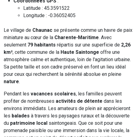
Coordonnées GPS
:
Latitude : 45.3591522
Longitude : -0.36052405
Le village de
Chaunac
se présente comme un havre de paix
miniature au cœur de la
Charente-Maritime
. Avec
seulement
79 habitants
répartis sur une superficie de
2,26
km²
, cette commune de la
Haute Saintonge
offre une
atmosphère calme et authentique, loin de l'agitation urbaine.
Sa petite taille et son cadre préservé en font un lieu idéal
pour ceux qui recherchent la sérénité absolue en pleine
nature
.
Pendant les
vacances scolaires
, les familles peuvent
profiter de nombreuses
activités de détente
dans les
environs immédiats. Les amateurs de plein air apprécieront
les
balades
à travers les paysages ruraux et la découverte
du
patrimoine local
saintongeais. Que ce soit pour une
promenade paisible ou une immersion dans la vie locale, la