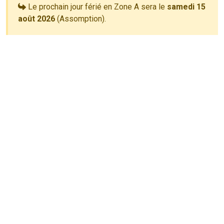
Le prochain jour férié en Zone A sera le
samedi 15
août 2026
(Assomption).